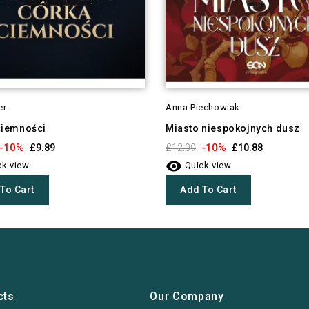
er
Anna Piechowiak
ciemności
Miasto niespokojnych dusz
-10%
-10%
£9.89
£12.09
£10.88

k view
Quick view
To Cart
Add To Cart
cts
Our Company