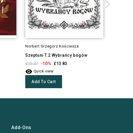
Norbert Grzegorz Kościesza
Terry Pratc
Szeptuni T.2 Wybrańcy bogów
Piekło p
-10%
-1
£15.37
£13.83
£14.29


Quick view
Quick 
Add To Cart
Add To
Add-Ons