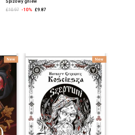
Spiżowy gniew
-10%
£10.97
£9.87
New
New