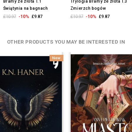
Bramy ze złota T.1
Trylogia Bramy ze złota T.3
Świątynia na bagnach
Zmierzch bogów
-10%
-10%
£10.97
£9.87
£10.97
£9.87
OTHER PRODUCTS YOU MAY BE INTERESTED IN
New