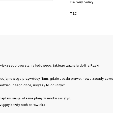
Delivery policy
T&C
największego powstania ludowego, jakiego zaznała dolina Rzeki.
ebują nowego przywódcy. Tam, gdzie upada prawo, nowe zasady zawsze
iedzieć, czego chce, usłyszy to od innych.
kapłani snują własne plany w mroku świątyń.
ujący każdy ruch człowieka.