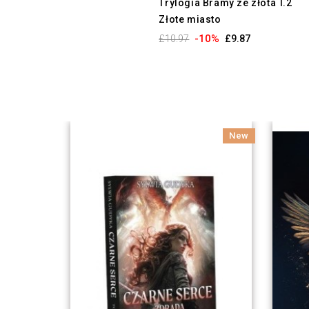
Trylogia Bramy ze złota T.2
Złote miasto
-10%
£10.97
£9.87
New