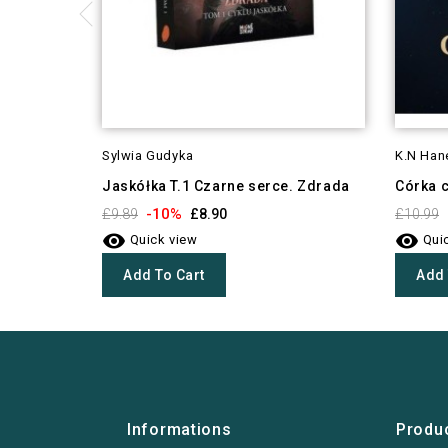
Sylwia Gudyka
K.N Han
Jaskółka T.1 Czarne serce. Zdrada
Córka 
-10%
£9.89
£8.90
£10.99


Quick view
Quic
Add To Cart
Add 
Informations
Produ