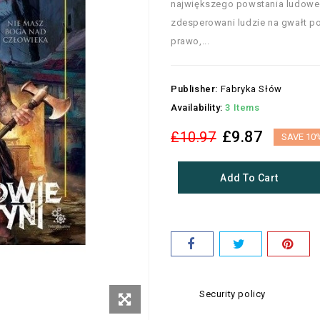
największego powstania ludowego
zdesperowani ludzie na gwałt p
prawo,...
Publisher:
Fabryka Słów
Availability:
3 Items
£9.87
£10.97
SAVE 10
Add To Cart
Security policy