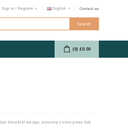
Sign In
Register
English
Contact us
Search
(0)
£0.00
za! Stary król nie żyje, zrzucony z tronu przez falę