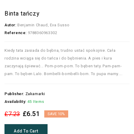
Binta tańczy
Autor:
Benjamin Chaud, Eva Susso
Reference:
9788360963302
Kiedy tata zasiada do bębna, trudno ustać spokojnie. Cała
rodzina wciąga się do tańca i do bębnienia. A pies i kura
zaczynają śpiewać... Pom-pom-pom. To bęben taty. Pam-pam-
pam. To bęben Lalo. Bombelli-bombelli-bom. To pupa mamy....
Publisher:
Zakamarki
Availability:
45 Items
£6.51
£7.23
SAVE 10%
Add To Cart