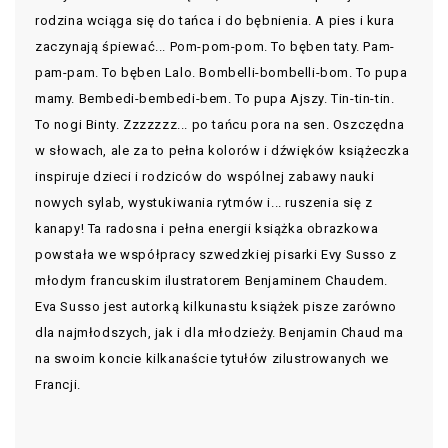
rodzina wciąga się do tańca i do bębnienia. A pies i kura
zaczynają śpiewać... Pom-pom-pom. To bęben taty. Pam-
pam-pam. To bęben Lalo. Bombelli-bombelli-bom. To pupa
mamy. Bembedi-bembedi-bem. To pupa Ajszy. Tin-tin-tin.
To nogi Binty. Zzzzzzz... po tańcu pora na sen. Oszczędna
w słowach, ale za to pełna kolorów i dźwięków książeczka
inspiruje dzieci i rodziców do wspólnej zabawy nauki
nowych sylab, wystukiwania rytmów i... ruszenia się z
kanapy! Ta radosna i pełna energii książka obrazkowa
powstała we współpracy szwedzkiej pisarki Evy Susso z
młodym francuskim ilustratorem Benjaminem Chaudem.
Eva Susso jest autorką kilkunastu książek pisze zarówno
dla najmłodszych, jak i dla młodzieży. Benjamin Chaud ma
na swoim koncie kilkanaście tytułów zilustrowanych we
Francji.