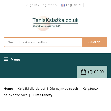
Sign In
Register
English
Search
Menu
(0)
£0.00
Home
Książki dla dzieci
Dla najmłodszych
Książeczki
całokartonowe
Binta tańczy