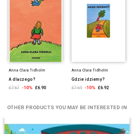
Anna Clara Tidholm
Anna Clara Tidholm
A dlaczego?
Gdzie idziemy?
-10%
-10%
£7.67
£6.90
£7.69
£6.92
OTHER PRODUCTS YOU MAY BE INTERESTED IN