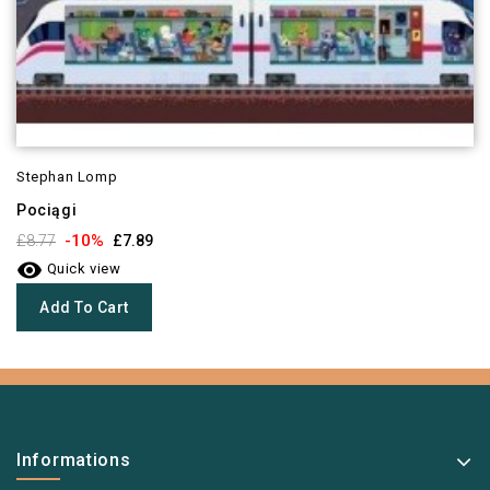
Stephan Lomp
Pociągi
-10%
£8.77
£7.89

Quick view
Add To Cart
Informations