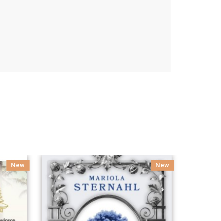
New
New