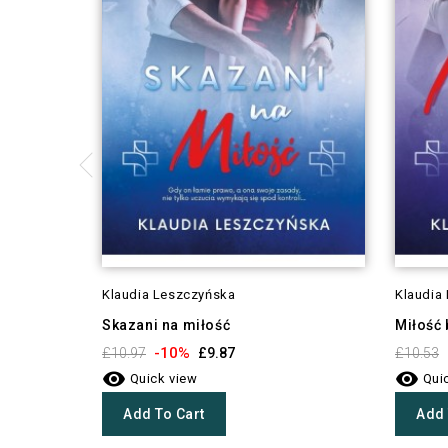
Klaudia Leszczyńska
Klaudia
Skazani na miłość
Miłość 
-10%
£10.97
£9.87
£10.53


Quick view
Quic
Add To Cart
Add 