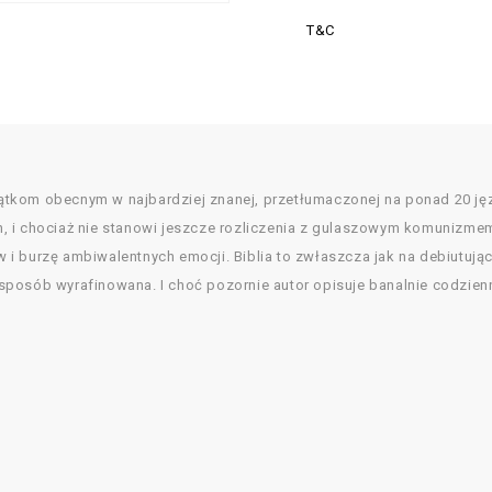
T&C
 wątkom obecnym w najbardziej znanej, przetłumaczonej na ponad 20 ję
ach, i chociaż nie stanowi jeszcze rozliczenia z gulaszowym komunizmem
i burzę ambiwalentnych emocji. Biblia to zwłaszcza jak na debiutują
osób wyrafinowana. I choć pozornie autor opisuje banalnie codzienną 