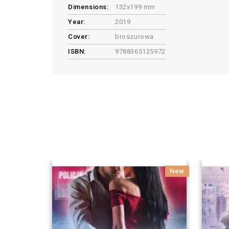
Dimensions:
132x199 mm
Year:
2019
Cover:
broszurowa
ISBN:
9788365125972
New