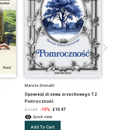
Mariola Sternahl
Klaudia L
w
Opowieść drzewa orzechowego T.2
Mów do m
Pomroczność
-1
£12.07

-10%
£11.63
£10.47
Quick 

Quick view
Add To
Add To Cart