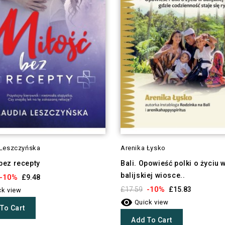
 Leszczyńska
Arenika Łysko
bez recepty
Bali. Opowieść polki o życiu 
balijskiej wiosce..
-10%
£9.48
-10%
£17.59
£15.83
k view

Quick view
To Cart
Add To Cart