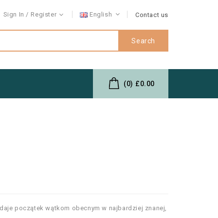
Sign In
Register
English
Contact us
Search
(0)
£0.00
sa daje początek wątkom obecnym w najbardziej znanej,