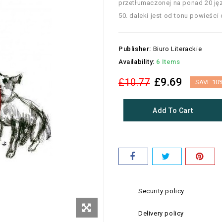
przetłumaczonej na ponad 20 jęz
50. daleki jest od tonu powieści 
Publisher:
Biuro Literackie
Availability:
6 Items
£9.69
£10.77
SAVE 10
Add To Cart
Security policy
Delivery policy