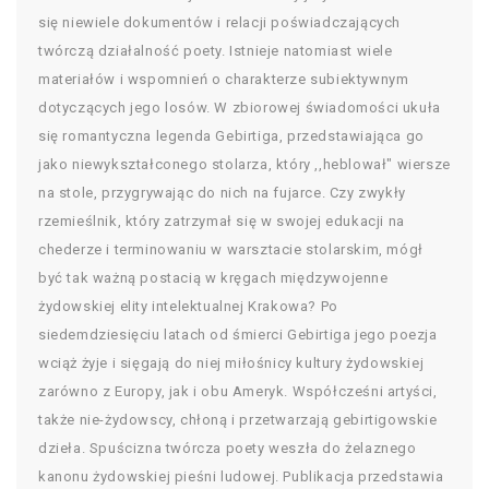
się niewiele dokumentów i relacji poświadczających
twórczą działalność poety. Istnieje natomiast wiele
materiałów i wspomnień o charakterze subiektywnym
dotyczących jego losów. W zbiorowej świadomości ukuła
się romantyczna legenda Gebirtiga, przedstawiająca go
jako niewykształconego stolarza, który ,,heblował" wiersze
na stole, przygrywając do nich na fujarce. Czy zwykły
rzemieślnik, który zatrzymał się w swojej edukacji na
chederze i terminowaniu w warsztacie stolarskim, mógł
być tak ważną postacią w kręgach międzywojenne
żydowskiej elity intelektualnej Krakowa? Po
siedemdziesięciu latach od śmierci Gebirtiga jego poezja
wciąż żyje i sięgają do niej miłośnicy kultury żydowskiej
zarówno z Europy, jak i obu Ameryk. Współcześni artyści,
także nie-żydowscy, chłoną i przetwarzają gebirtigowskie
dzieła. Spuścizna twórcza poety weszła do żelaznego
kanonu żydowskiej pieśni ludowej. Publikacja przedstawia