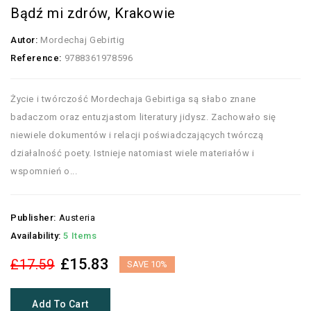
Bądź mi zdrów, Krakowie
Autor:
Mordechaj Gebirtig
Reference:
9788361978596
Życie i twórczość Mordechaja Gebirtiga są słabo znane
badaczom oraz entuzjastom literatury jidysz. Zachowało się
niewiele dokumentów i relacji poświadczających twórczą
działalność poety. Istnieje natomiast wiele materiałów i
wspomnień o...
Publisher:
Austeria
Availability:
5 Items
£15.83
£17.59
SAVE 10%
Add To Cart