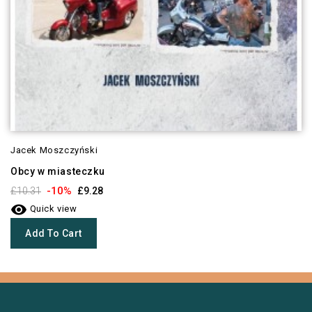
Jacek Moszczyński
Obcy w miasteczku
-10%
£10.31
£9.28

Quick view
Add To Cart