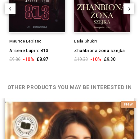
Maurice Leblanc
Laila Shukri
Arsene Lupin: 813
Zhańbiona żona szejka
-10%
-10%
£9.86
£8.87
£10.33
£9.30
OTHER PRODUCTS YOU MAY BE INTERESTED IN
New