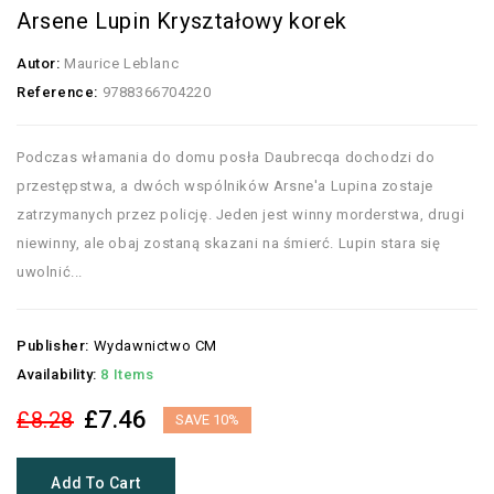
Arsene Lupin Kryształowy korek
Autor:
Maurice Leblanc
Reference:
9788366704220
Podczas włamania do domu posła Daubrecqa dochodzi do
przestępstwa, a dwóch wspólników Arsne'a Lupina zostaje
zatrzymanych przez policję. Jeden jest winny morderstwa, drugi
niewinny, ale obaj zostaną skazani na śmierć. Lupin stara się
uwolnić...
Publisher:
Wydawnictwo CM
Availability:
8 Items
£7.46
£8.28
SAVE 10%
Add To Cart