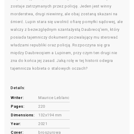
zostaje zatrzymanych przez policję. Jeden jest winny
morderstwa, drugi niewinny, ale obaj zostaną skazani na
śmierć. Lupin stara się uwolnić ofiarę pomyłki sądowej, ale
walczy z bezwzględnym szantażystą Daubrecq'iem, który
posiada tajemniczy dokument pozwalający mu sterować
władzami republiki oraz policją. Rozpoczyna się gra
między Daubrecqiem a Lupinem, przy czym ten drugi nie
zna do końca jej zasad. Jaką rolę w tej historii odegra
tajemnicza kobieta o stalowych oczach?
Details:
Writer:
Maurice Leblanc
Pages:
220
Dimensions:
132x194 mm
Year:
2021
Cover:
broszurowa