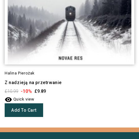
Halina Pierożak
Z nadzieją na przetrwanie
-10%
£10.99
£9.89

Quick view
Add To Cart