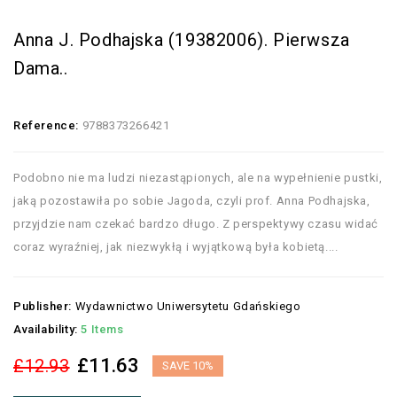
Anna J. Podhajska (19382006). Pierwsza
Dama..
Reference:
9788373266421
Podobno nie ma ludzi niezastąpionych, ale na wypełnienie pustki,
jaką pozostawiła po sobie Jagoda, czyli prof. Anna Podhajska,
przyjdzie nam czekać bardzo długo. Z perspektywy czasu widać
coraz wyraźniej, jak niezwykłą i wyjątkową była kobietą....
Publisher:
Wydawnictwo Uniwersytetu Gdańskiego
Availability:
5 Items
£11.63
£12.93
SAVE 10%