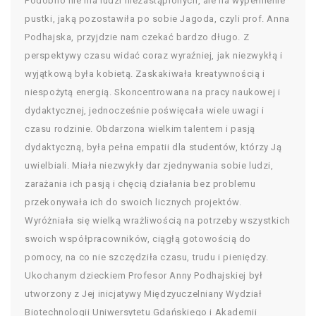
Podobno nie ma ludzi niezastąpionych, ale na wypełnienie
pustki, jaką pozostawiła po sobie Jagoda, czyli prof. Anna
Podhajska, przyjdzie nam czekać bardzo długo. Z
perspektywy czasu widać coraz wyraźniej, jak niezwykłą i
wyjątkową była kobietą. Zaskakiwała kreatywnością i
niespożytą energią. Skoncentrowana na pracy naukowej i
dydaktycznej, jednocześnie poświęcała wiele uwagi i
czasu rodzinie. Obdarzona wielkim talentem i pasją
dydaktyczną, była pełna empatii dla studentów, którzy Ją
uwielbiali. Miała niezwykły dar zjednywania sobie ludzi,
zarażania ich pasją i chęcią działania bez problemu
przekonywała ich do swoich licznych projektów.
Wyróżniała się wielką wrażliwością na potrzeby wszystkich
swoich współpracowników, ciągłą gotowością do
pomocy, na co nie szczędziła czasu, trudu i pieniędzy.
Ukochanym dzieckiem Profesor Anny Podhajskiej był
utworzony z Jej inicjatywy Międzyuczelniany Wydział
Biotechnologii Uniwersytetu Gdańskiego i Akademii