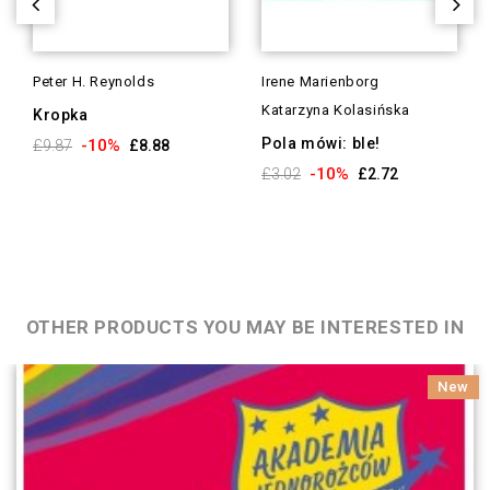
Peter H. Reynolds
Irene Marienborg
Katarzyna Kolasińska
Kropka
Pola mówi: ble!
-10%
£9.87
£8.88
-10%
£3.02
£2.72
OTHER PRODUCTS YOU MAY BE INTERESTED IN
New