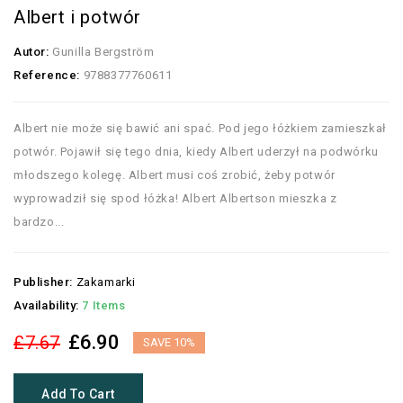
Albert i potwór
Autor:
Gunilla Bergström
Reference:
9788377760611
Albert nie może się bawić ani spać. Pod jego łóżkiem zamieszkał
potwór. Pojawił się tego dnia, kiedy Albert uderzył na podwórku
młodszego kolegę. Albert musi coś zrobić, żeby potwór
wyprowadził się spod łóżka! Albert Albertson mieszka z
bardzo...
Publisher:
Zakamarki
Availability:
7 Items
£6.90
£7.67
SAVE 10%
Add To Cart