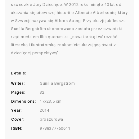
szwedzkie Jury Dziecięce. W 2012 roku minęło 40 lat od
ukazania się pierwszej historii o Albercie Albertsonie, który
w Szwecji nazywa się Alfons Aberg. Przy okazji jubileuszu
Gunilla Bergström uhonorowana została przez szwedzki
rząd medalem Illis quorum za ,,nowatorską twórczość
literacką i ilustratorską znakomicie ukazującą świat z
dziecięcej perspektywy".
Details:
Writer:
Gunilla Bergström
Pages:
32
Dimensions:
17x23,5 cm
Year:
2014
Cover:
broszurowa
ISBN:
9788377760611