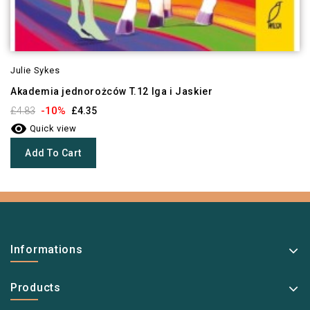
Julie Sykes
Akademia jednorożców T.12 Iga i Jaskier
-10%
£4.83
£4.35

Quick view
Add To Cart
Informations
Products