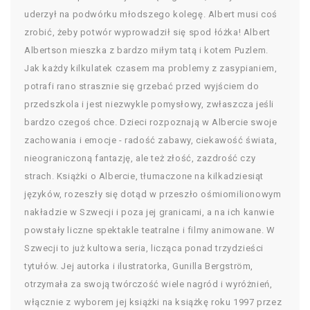
uderzył na podwórku młodszego kolegę. Albert musi coś
zrobić, żeby potwór wyprowadził się spod łóżka! Albert
Albertson mieszka z bardzo miłym tatą i kotem Puzlem.
Jak każdy kilkulatek czasem ma problemy z zasypianiem,
potrafi rano strasznie się grzebać przed wyjściem do
przedszkola i jest niezwykle pomysłowy, zwłaszcza jeśli
bardzo czegoś chce. Dzieci rozpoznają w Albercie swoje
zachowania i emocje - radość zabawy, ciekawość świata,
nieograniczoną fantazję, ale też złość, zazdrość czy
strach. Książki o Albercie, tłumaczone na kilkadziesiąt
języków, rozeszły się dotąd w przeszło ośmiomilionowym
nakładzie w Szwecji i poza jej granicami, a na ich kanwie
powstały liczne spektakle teatralne i filmy animowane. W
Szwecji to już kultowa seria, licząca ponad trzydzieści
tytułów. Jej autorka i ilustratorka, Gunilla Bergström,
otrzymała za swoją twórczość wiele nagród i wyróżnień,
włącznie z wyborem jej książki na książkę roku 1997 przez