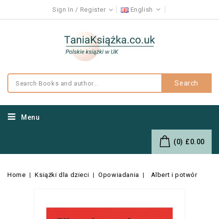
Sign In
Register
English
Search
Menu
(0)
£0.00
Home
Książki dla dzieci
Opowiadania
Albert i potwór