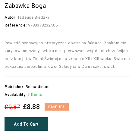
Zabawka Boga
Autor:
Tadeusz Biedzki
Reference:
9788378232506
Powieść sensacyjno-historyczna oparta na faktach. Znakomicie
zarysowane czasy I wieku n.e., pierwszych wspólnot chrześcijan
oraz krucjat w Ziemi Świętej na przełomie XII i XIII wieku. Świetnie
pokazana Jerozolima, dwór Saladyna w Damaszku, świat...
Publisher:
Bernardinum
Availability:
5 Items
£8.88
£9.87
SAVE 10%
Add To Cart