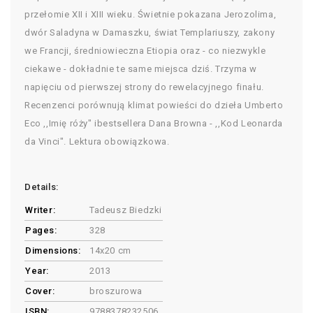
przełomie XII i XIII wieku. Świetnie pokazana Jerozolima,
dwór Saladyna w Damaszku, świat Templariuszy, zakony
we Francji, średniowieczna Etiopia oraz - co niezwykle
ciekawe - dokładnie te same miejsca dziś. Trzyma w
napięciu od pierwszej strony do rewelacyjnego finału.
Recenzenci porównują klimat powieści do dzieła Umberto
Eco ,,Imię róży" ibestsellera Dana Browna - ,,Kod Leonarda
da Vinci". Lektura obowiązkowa.
Details:
Writer:
Tadeusz Biedzki
Pages:
328
Dimensions:
14x20 cm
Year:
2013
Cover:
broszurowa
ISBN:
9788378232506