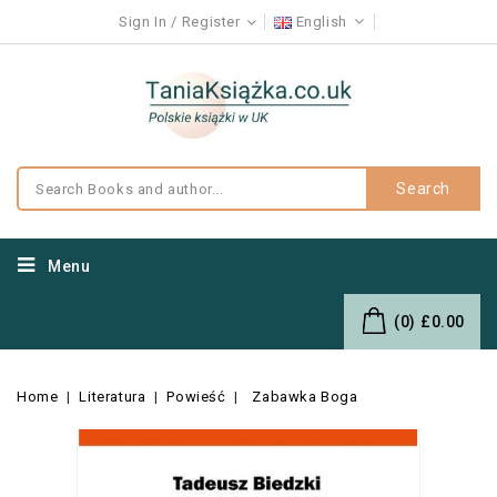
Sign In
Register
English
Search
Menu
(0)
£0.00
Home
Literatura
Powieść
Zabawka Boga