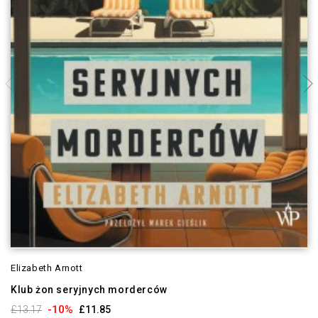
Elizabeth Arnott
Klub żon seryjnych morderców
-10%
£13.17
£11.85