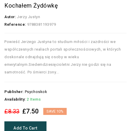
Kochałem Żydówkę
Autor:
Jerzy Justyn
Reference:
9788381193979
Powieść Jerzego Justyna to studium miłości i zazdrości we
współczesnych realiach portali społecznościowych, w których
doskonale odnajdują się osoby w wieku
emerytalnym.Siedemdziesięcioletni Jerzy nie godzi się na
samotność. Po śmierci żony...
Publisher:
Psychoskok
Availability:
2 Items
£7.50
£8.33
SAVE 10%
Add To Cart