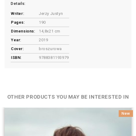
Details:
Writer:
Jerzy Justyn
Pages:
190
Dimensions:
14,8x21 cm
Year:
2019
Cover:
broszurowa
ISBN:
9788381193979
OTHER PRODUCTS YOU MAY BE INTERESTED IN
New