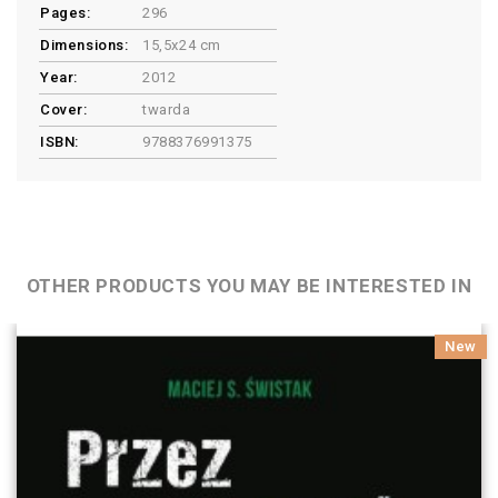
Pages:
296
Dimensions:
15,5x24 cm
Year:
2012
Cover:
twarda
ISBN:
9788376991375
OTHER PRODUCTS YOU MAY BE INTERESTED IN
New