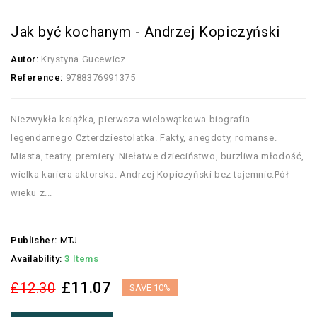
Jak być kochanym - Andrzej Kopiczyński
Autor:
Krystyna Gucewicz
Reference:
9788376991375
Niezwykła książka, pierwsza wielowątkowa biografia
legendarnego Czterdziestolatka. Fakty, anegdoty, romanse.
Miasta, teatry, premiery. Niełatwe dzieciństwo, burzliwa młodość,
wielka kariera aktorska. Andrzej Kopiczyński bez tajemnic.Pół
wieku z...
Publisher:
MTJ
Availability:
3 Items
£11.07
£12.30
SAVE 10%