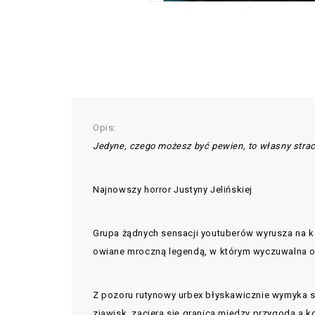
Opis:
Jedyne, czego możesz być pewien, to własny stra
Najnowszy horror Justyny Jelińskiej
Grupa żądnych sensacji youtuberów wyrusza na k
owiane mroczną legendą, w którym wyczuwalna ob
Z pozoru rutynowy urbex błyskawicznie wymyka si
zjawisk, zaciera się granica między przygodą a 