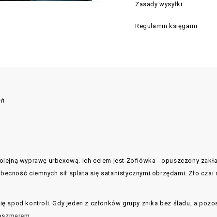
Zasady wysyłki
Regulamin księgarni
ch
olejną wyprawę urbexową. Ich celem jest Zofiówka - opuszczony zakł
ecność ciemnych sił splata się satanistycznymi obrzędami. Zło czai 
ę spod kontroli. Gdy jeden z członków grupy znika bez śladu, a poz
koszmarem.