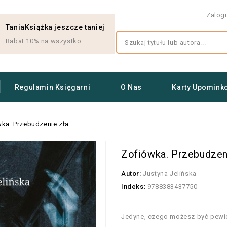
Zalog
TaniaKsiążka jeszcze taniej
Rabat 10% na wszystko
Regulamin Księgarni
O Nas
Karty Upomink
ka. Przebudzenie zła
Zofiówka. Przebudzen
Autor:
Justyna Jelińska
Indeks:
9788383437750
Jedyne, czego możesz być pewie