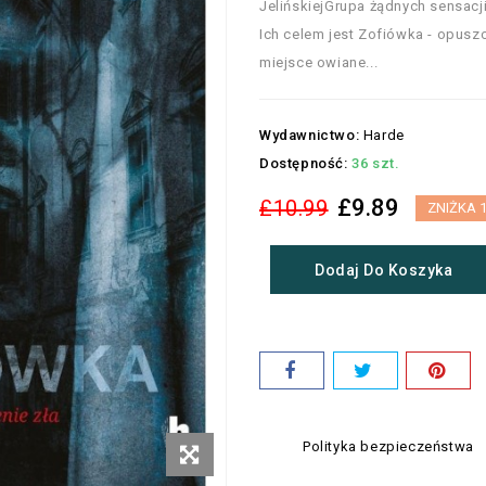
JelińskiejGrupa żądnych sensac
Ich celem jest Zofiówka - opus
miejsce owiane...
Wydawnictwo:
Harde
Dostępność:
36 szt.
£9.89
£10.99
ZNIŻKA 
Dodaj Do Koszyka
Polityka bezpieczeństwa