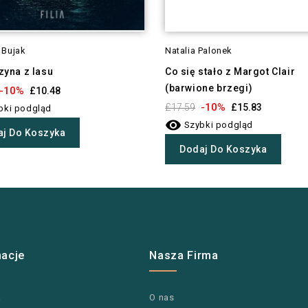
 Bujak
Natalia Palonek
zyna z lasu
Co się stało z Margot Clair
(barwione brzegi)
-10%
£10.48
-10%
£17.59
£15.83
bki podgląd

Szybki podgląd
j Do Koszyka
Dodaj Do Koszyka
macje
Nasza Firma
a
O nas