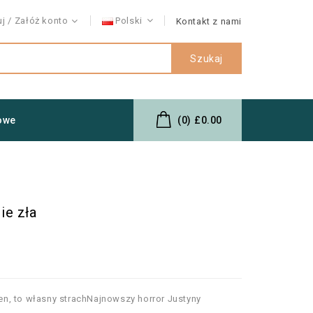
uj
Załóż konto
Polski
Kontakt z nami
Szukaj
owe
(0)
£0.00
ie zła
n, to własny strachNajnowszy horror Justyny