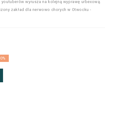
ji youtuberów wyrusza na kolejną wyprawę urbexową.
zczony zakład dla nerwowo chorych w Otwocku -
10%