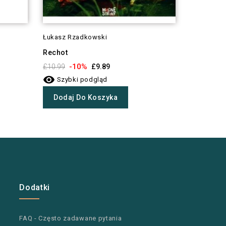
Łukasz Rzadkowski
David Bald
Rechot
Władza a
-10%
-1
£10.99
£9.89
£13.17


Szybki podgląd
Szybki
Dodaj Do Koszyka
Dodaj 
Dodatki
FAQ - Często zadawane pytania