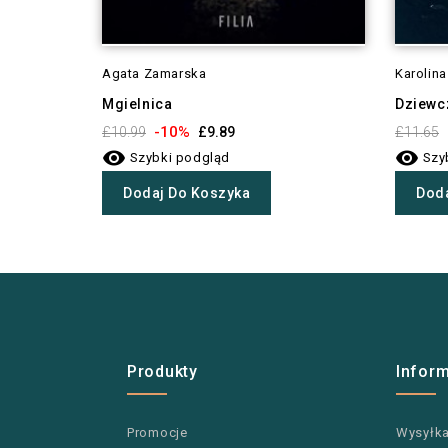
Agata Zamarska
Karolina
Mgielnica
Dziewc
-10%
£10.99
£9.89
£11.65


Szybki podgląd
Szy
Dodaj Do Koszyka
Doda
Produkty
Infor
Promocje
Wysyłk