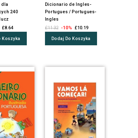
 dla
Dicionario de Ingles-
cych 240
Portugues / Portugues-
lucz
Ingles
-10%
£8.64
£11.32
£10.19
o Koszyka
Dodaj Do Koszyka