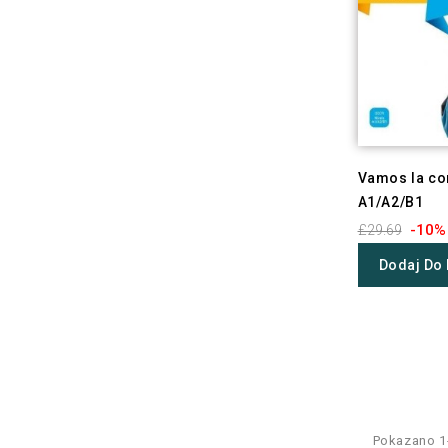
Vamos la co
A1/A2/B1
-10%
£29.69
Dodaj Do
Pokazano 1-