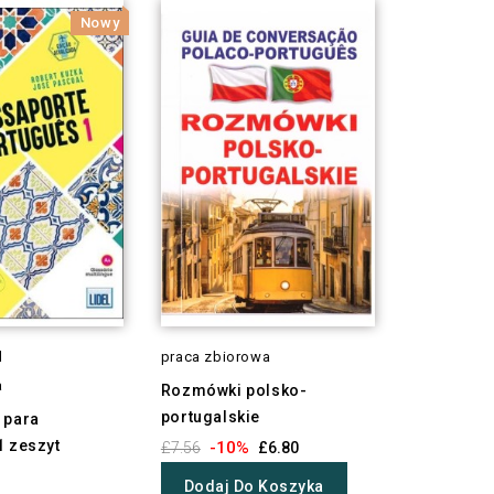
Nowy
l
praca zbiorowa
a
Rozmówki polsko-
portugalskie
 para
1 zeszyt
-10%
£7.56
£6.80
Dodaj Do Koszyka