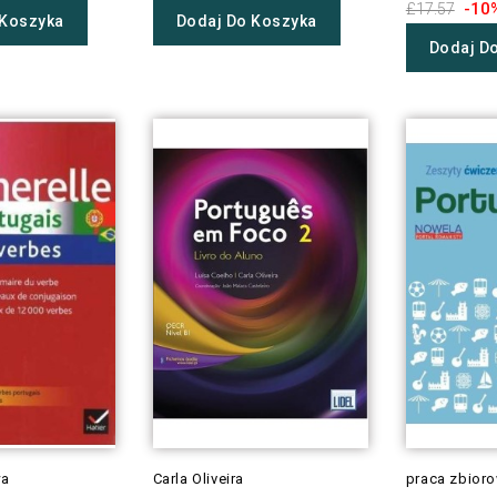
-10
£17.57
 Koszyka
Dodaj Do Koszyka
Dodaj D
wa
Carla Oliveira
praca zbior