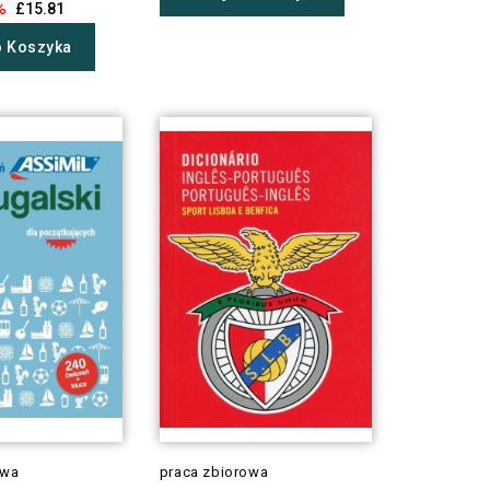
%
£15.81
o Koszyka
owa
praca zbiorowa