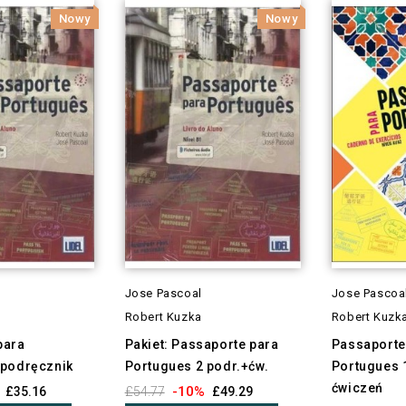
Nowy
Nowy
Jose Pascoal
Jose Pascoa
Robert Kuzka
Robert Kuzk
para
Pakiet: Passaporte para
Passaporte
 podręcznik
Portugues 2 podr.+ćw.
Portugues 
ćwiczeń
-10%
£35.16
£54.77
£49.29