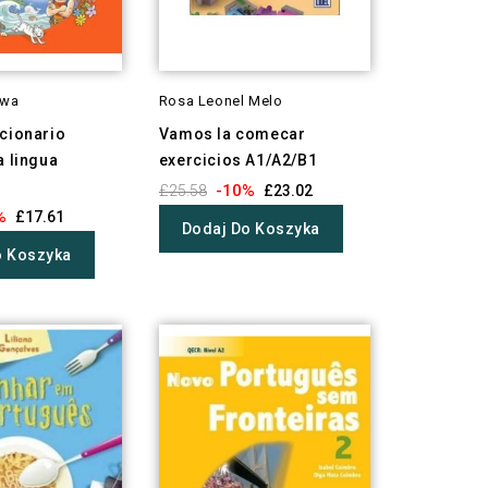
owa
Rosa Leonel Melo
icionario
Vamos la comecar
a lingua
exercicios A1/A2/B1
-10%
£25.58
£23.02
%
£17.61
Dodaj Do Koszyka
o Koszyka