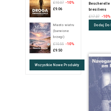
-10%
£10.07
Bescherelle 
£9.06
bresiliens
-10%
£17.37
Dodaj Do
Miasto wiatru
(barwione
brzegi)
-10%
£10.55
£9.50
Wszystkie Nowe Produkty