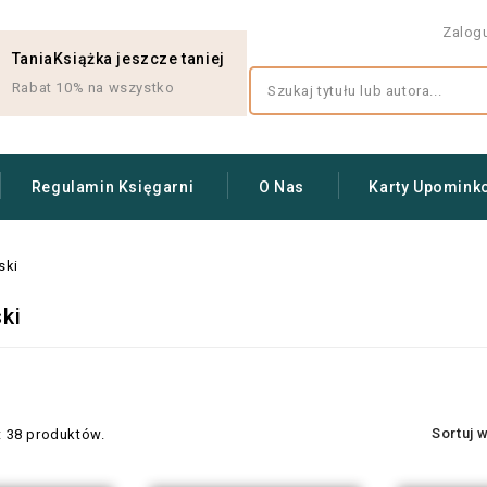
Zalog
TaniaKsiążka jeszcze taniej
Rabat 10% na wszystko
Regulamin Księgarni
O Nas
Karty Upomink
ski
ki
Sortuj 
t 38 produktów.