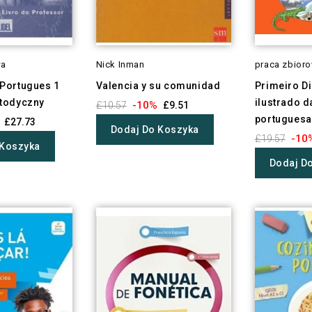
wa
Nick Inman
praca zbior
Portugues 1
Valencia y su comunidad
Primeiro D
todyczny
ilustrado d
-10%
£10.57
£9.51
portuguesa
£27.73
Dodaj Do Koszyka
-10
£19.57
 Koszyka
Dodaj D