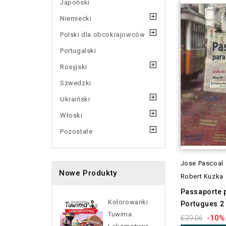
Japoński
Niemiecki
Polski dla obcokrajowców
Portugalski
Rosyjski
Szwedzki
Ukraiński
Włoski
Pozostałe
Jose Pascoal
Nowe Produkty
Robert Kuzka
Passaporte 
Kolorowanki
Portugues 2
Tuwima.
-10%
£39.06