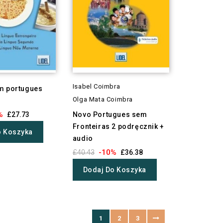
Isabel Coimbra
m portugues
Olga Mata Coimbra
%
£27.73
Novo Portugues sem
Fronteiras 2 podręcznik +
o Koszyka
audio
-10%
£40.43
£36.38
Dodaj Do Koszyka
1
2
3