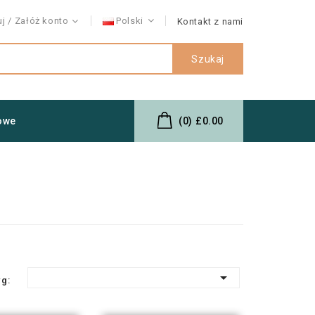
uj
Załóż konto
Polski
Kontakt z nami
Szukaj
owe
(0)
£0.00

wg: