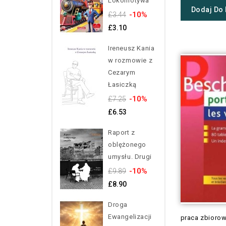
Lokomotywa
Dodaj Do
-10%
£3.44
£3.10
Ireneusz Kania
w rozmowie z
Cezarym
Łasiczką
-10%
£7.25
£6.53
Raport z
oblężonego
umysłu. Drugi
-10%
£9.89
£8.90
Droga
Ewangelizacji
praca zbioro