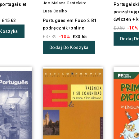
Joo Malaca Casteleiro
portugais et
Portugalski
Lusa Coelho
początkują
ćwiczeń + k
£15.63
Portugues em Foco 2 B1
-10%
podręcznik+online
£9.60
 Koszyka
-10%
£37.39
£33.65
Dodaj D
Dodaj Do Koszyka