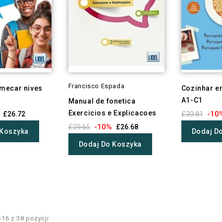
Francisco Espada
mecar nives
Cozinhar e
A1-C1
Manual de fonetica
Exercicios e Explicacoes
-10
£26.72
£30.81
-10%
£29.65
£26.68
 Koszyka
Dodaj D
Dodaj Do Koszyka
16 z 38 pozycji