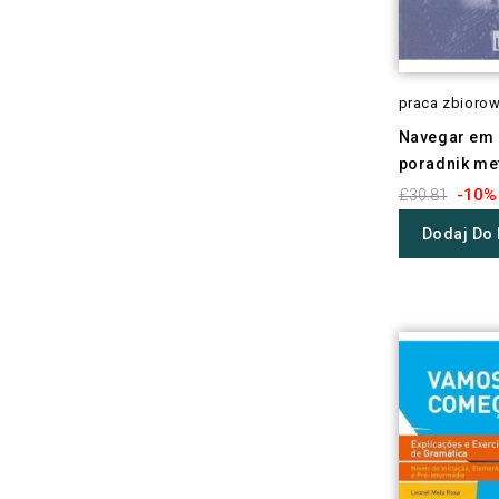
praca zbioro
Navegar em 
poradnik me
-10%
£30.81
Dodaj Do