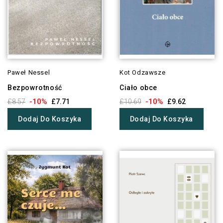
Paweł Nessel
Kot Odzawsze
Bezpowrotność
Ciało obce
-10%
-10%
£8.57
£7.71
£10.69
£9.62
Dodaj Do Koszyka
Dodaj Do Koszyka