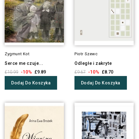
Zygmunt Kot
Piotr Szewc
Serce me czuje...
Odległe i zakryte
-10%
-10%
£10.99
£9.89
£9.67
£8.70
Dodaj Do Koszyka
Dodaj Do Koszyka