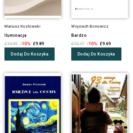
Mariusz Kozłowski
Wojciech Bonowicz
Iluminacja
Bardzo
-10%
-10%
£10.99
£9.89
£10.77
£9.69
Dodaj Do Koszyka
Dodaj Do Koszyka