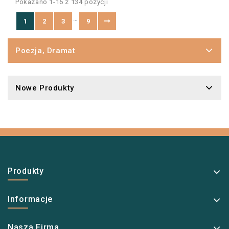
Pokazano 1-16 z 134 pozycji
…
1
2
3
9
Poezja, Dramat
Nowe Produkty
Produkty
Informacje
Nasza Firma