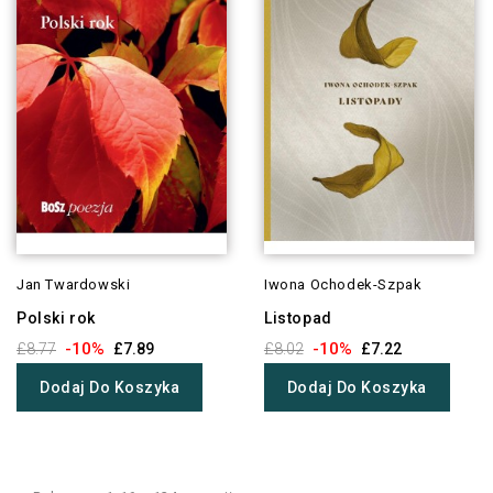
Jan Twardowski
Iwona Ochodek-Szpak
Polski rok
Listopad
-10%
-10%
£8.77
£7.89
£8.02
£7.22
Dodaj Do Koszyka
Dodaj Do Koszyka