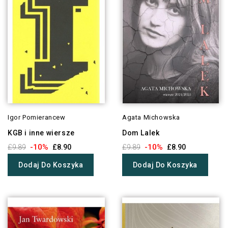
Igor Pomierancew
Agata Michowska
KGB i inne wiersze
Dom Lalek
-10%
-10%
£9.89
£8.90
£9.89
£8.90
Dodaj Do Koszyka
Dodaj Do Koszyka