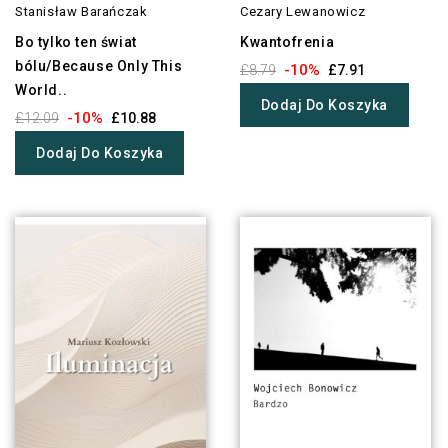
Stanisław Barańczak
Cezary Lewanowicz
Bo tylko ten świat
Kwantofrenia
bólu/Because Only This
-10%
£8.79
£7.91
World..
Dodaj Do Koszyka
-10%
£12.09
£10.88
Dodaj Do Koszyka