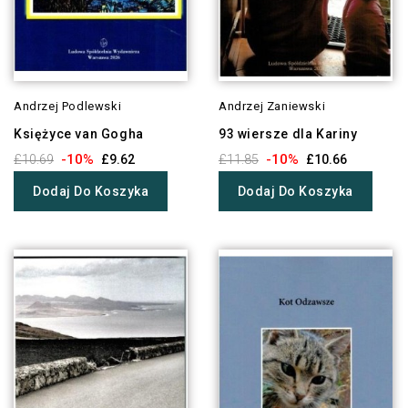
Andrzej Podlewski
Andrzej Zaniewski
Księżyce van Gogha
93 wiersze dla Kariny
-10%
-10%
£10.69
£9.62
£11.85
£10.66
Dodaj Do Koszyka
Dodaj Do Koszyka