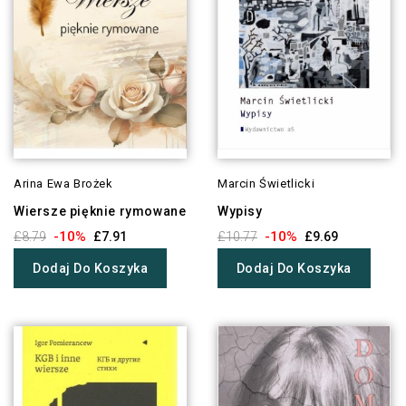
Arina Ewa Brożek
Marcin Świetlicki
Wiersze pięknie rymowane
Wypisy
-10%
-10%
£8.79
£7.91
£10.77
£9.69
Dodaj Do Koszyka
Dodaj Do Koszyka