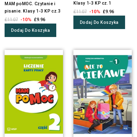
Klasy 1-3 KP cz.1
MAM poMOC. Czytanie i
pisanie. Klasy 1-3 KP cz.3
-10%
£11.07
£9.96
-10%
£11.07
£9.96
Dodaj Do Koszyka
Dodaj Do Koszyka