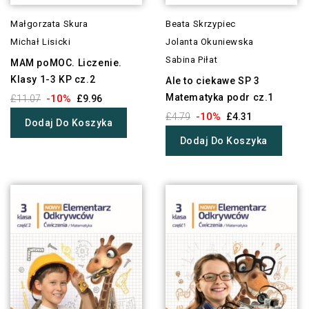
Małgorzata Skura
Beata Skrzypiec
Michał Lisicki
Jolanta Okuniewska
Sabina Piłat
MAM poMOC. Liczenie.
Klasy 1-3 KP cz.2
Ale to ciekawe SP 3
Matematyka podr cz.1
-10%
£11.07
£9.96
-10%
£4.79
£4.31
Dodaj Do Koszyka
Dodaj Do Koszyka