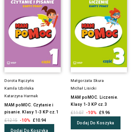
Dorota Rączyńs
Małgorzata Skura
Kamila Izbińska
Michał Lisicki
Katarzyna Harmak
MAM poMOC. Liczenie.
Klasy 1-3 KP cz.3
MAM poMOC. Czytanie i
pisanie. Klasy 1-3 KP cz.1
-10%
£11.07
£9.96
-10%
£12.15
£10.94
Dodaj Do Koszyka
Dodaj Do Koszyka