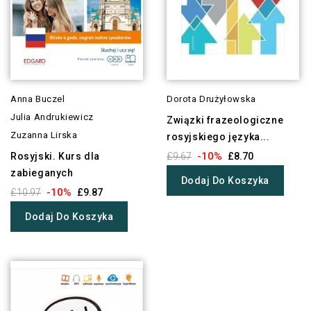
Anna Buczel
Dorota Drużyłowska
Julia Andrukiewicz
Związki frazeologiczne
Zuzanna Lirska
rosyjskiego języka...
-10%
Rosyjski. Kurs dla
£9.67
£8.70
zabieganych
Dodaj Do Koszyka
-10%
£10.97
£9.87
Dodaj Do Koszyka