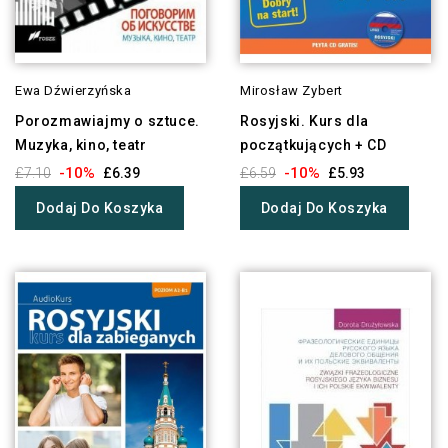
Ewa Dźwierzyńska
Mirosław Zybert
Porozmawiajmy o sztuce.
Rosyjski. Kurs dla
Muzyka, kino, teatr
początkujących + CD
-10%
-10%
£7.10
£6.39
£6.59
£5.93
Dodaj Do Koszyka
Dodaj Do Koszyka