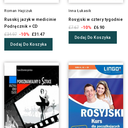
Roman Hajczuk
Inna Łukasik
Russkij jazyk w medicinie
Rosyjski w cztery tygodnie
Podręcznik + CD
-10%
£7.67
£6.90
-10%
£34.97
£31.47
Dodaj Do Koszyka
Dodaj Do Koszyka