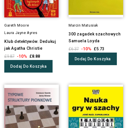
Gareth Moore
Marcin Matusiak
Laura Jayne Ayres
300 zagadek szachowych
Samuela Loyda
Klub detektywów. Dedukuj
jak Agatha Christie
-10%
£6.37
£5.73
-10%
£9.87
£8.88
Dodaj Do Koszyka
Dodaj Do Koszyka