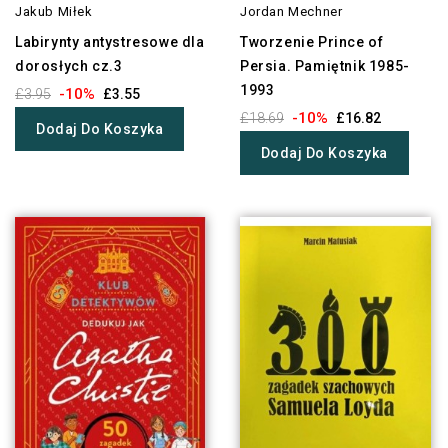
Jakub Miłek
Jordan Mechner
Labirynty antystresowe dla
Tworzenie Prince of
dorosłych cz.3
Persia. Pamiętnik 1985-
1993
-10%
£3.95
£3.55
-10%
£18.69
£16.82
Dodaj Do Koszyka
Dodaj Do Koszyka