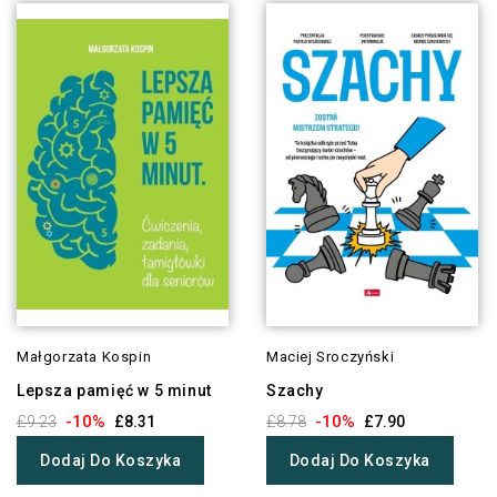
Małgorzata Kospin
Maciej Sroczyński
Lepsza pamięć w 5 minut
Szachy
-10%
-10%
£9.23
£8.31
£8.78
£7.90
Dodaj Do Koszyka
Dodaj Do Koszyka