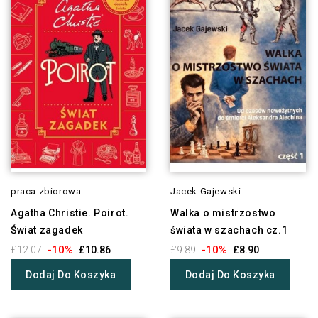
praca zbiorowa
Jacek Gajewski
Agatha Christie. Poirot.
Walka o mistrzostwo
Świat zagadek
świata w szachach cz.1
-10%
-10%
£12.07
£10.86
£9.89
£8.90
Dodaj Do Koszyka
Dodaj Do Koszyka