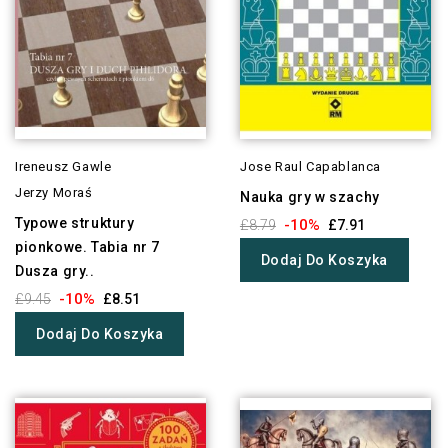
Ireneusz Gawle
Jose Raul Capablanca
Jerzy Moraś
Nauka gry w szachy
Typowe struktury
-10%
£8.79
£7.91
pionkowe. Tabia nr 7
Dodaj Do Koszyka
Dusza gry..
-10%
£9.45
£8.51
Dodaj Do Koszyka