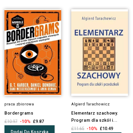
praca zbiorowa
Algierd Tarachowicz
Bordergrams
Elementarz szachowy.
Program dla szkół i...
-10%
£10.97
£9.87
-10%
£11.65
£10.49
Dodaj Do Koszyka