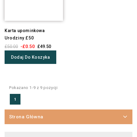
Karta upominkowa
Urodziny £50
-£0.50
£50.00
£49.50
Dodaj Do Koszyka
Pokazano 1-9 z 9 pozycji
1
Strona Główna