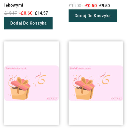
lękowymi
-£0.50
£10.00
£9.50
-£0.60
£15.17
£14.57
Dodaj Do Koszyka
Dodaj Do Koszyka