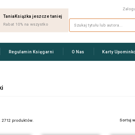
Zalog
TaniaKsiążka jeszcze taniej
Rabat 10% na wszystko
Regulamin Księgarni
O Nas
Karty Upomink
ki
Sortuj 
t 2712 produktów.