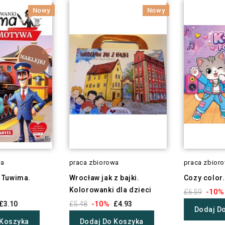
Nowy
Nowy
wa
praca zbiorowa
praca zbior
 Tuwima.
Wrocław jak z bajki.
Cozy color.
Kolorowanki dla dzieci
-10%
£6.59
-10%
£3.10
£5.48
£4.93
Dodaj D
 Koszyka
Dodaj Do Koszyka