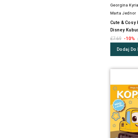
Georgina Kyri
Marta Jednor
Cute & Cosy
Disney Kubuś
-10%
£7.69
Dodaj Do