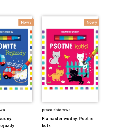
Nowy
Nowy
owa
praca zbiorowa
wodny.
Flamaster wodny. Psotne
pojazdy
kotki