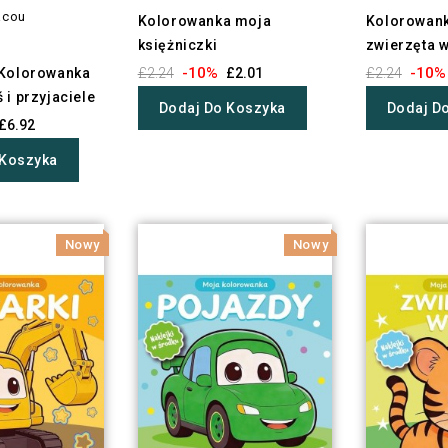
acou
Kolorowanka moja
Kolorowan
księżniczki
zwierzęta w
-10%
-10%
 Kolorowanka
£2.24
£2.01
£2.24
 i przyjaciele
Dodaj Do Koszyka
Dodaj D
£6.92
 Koszyka
Nowy
Nowy