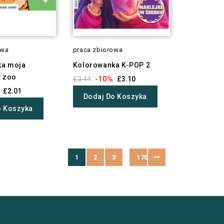
owa
praca zbiorowa
ka moja
Kolorowanka K-POP 2
w zoo
-10%
£3.44
£3.10
£2.01
Dodaj Do Koszyka
o Koszyka
…
1
2
3
170