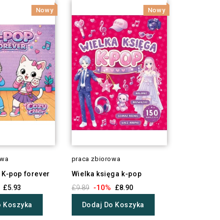
Nowy
Nowy
owa
praca zbiorowa
 K-pop forever
Wielka księga k-pop
-10%
£5.93
£9.89
£8.90
o Koszyka
Dodaj Do Koszyka