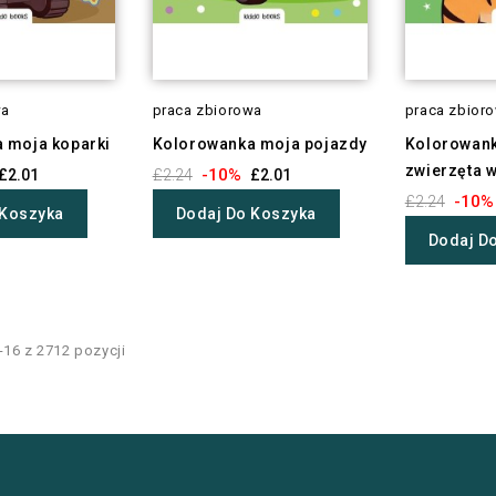
wa
praca zbiorowa
praca zbior
 moja koparki
Kolorowanka moja pojazdy
Kolorowan
zwierzęta 
-10%
£2.01
£2.24
£2.01
-10%
£2.24
 Koszyka
Dodaj Do Koszyka
Dodaj D
16 z 2712 pozycji