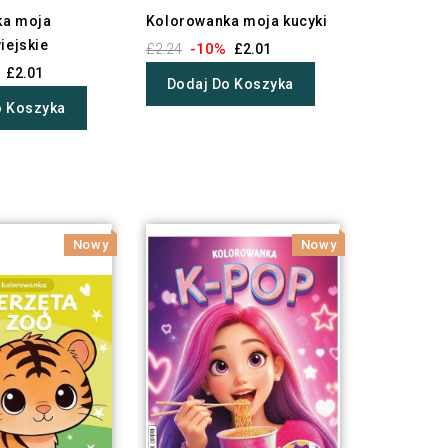
ka moja
Kolorowanka moja kucyki
iejskie
-10%
£2.24
£2.01
£2.01
Dodaj Do Koszyka
o Koszyka
Nowy
Nowy