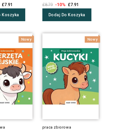
-10%
£7.91
£8.79
£7.91
o Koszyka
Dodaj Do Koszyka
Nowy
Nowy
owa
praca zbiorowa