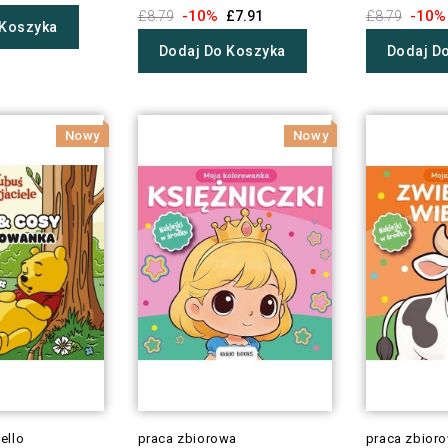
-10%
-10%
£8.79
£7.91
£8.79
 Koszyka
Dodaj Do Koszyka
Dodaj D
Nowy
Nowy
ello
praca zbiorowa
praca zbior