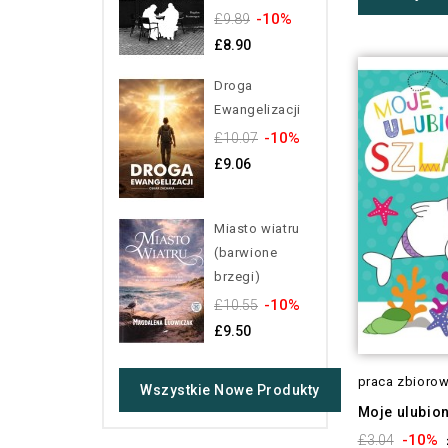
-10%
£9.89
£8.90
Droga
Ewangelizacji
-10%
£10.07
£9.06
Miasto wiatru
(barwione
brzegi)
-10%
£10.55
£9.50
praca zbioro
Wszystkie Nowe Produkty
Moje ulubion
-10%
£3.04