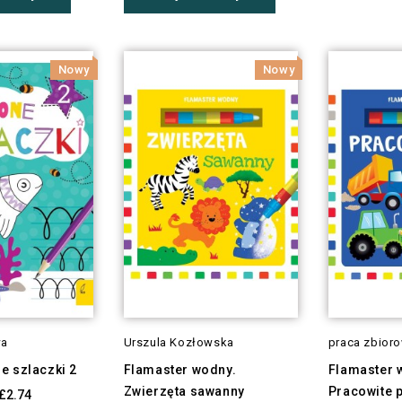
Nowy
Nowy
wa
Urszula Kozłowska
praca zbior
e szlaczki 2
Flamaster wodny.
Flamaster 
Zwierzęta sawanny
Pracowite 
£2.74