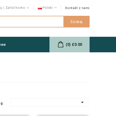
uj
Załóż konto
Polski
Kontakt z nami
Szukaj
owe
(0)
£0.00

wg: