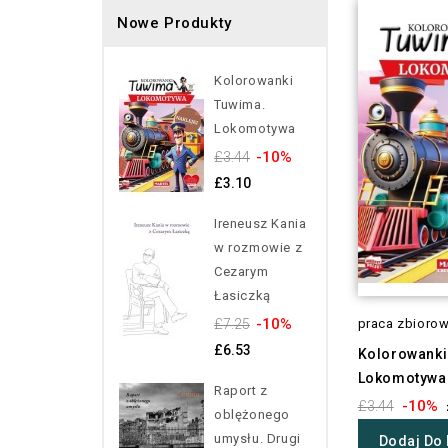
Nowe Produkty
Kolorowanki
Tuwima.
Lokomotywa
-10%
£3.44
£3.10
Ireneusz Kania
w rozmowie z
Cezarym
Łasiczką
-10%
£7.25
praca zbioro
£6.53
Kolorowanki
Lokomotywa
Raport z
-10%
£3.44
oblężonego
umysłu. Drugi
Dodaj Do