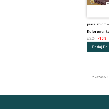
praca zbioro
Kolorowanka
-10%
£2.24
Dodaj Do
Pokazano 1-