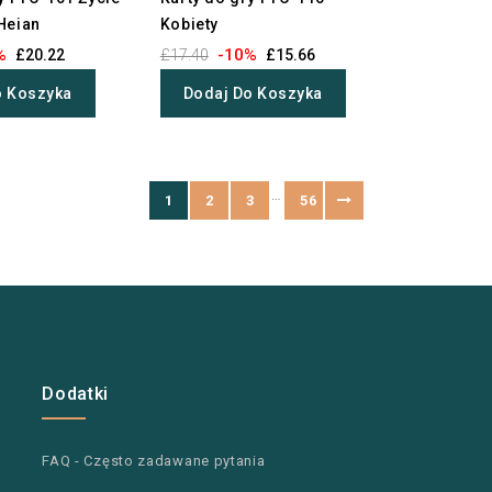
Heian
Kobiety
%
-10%
£20.22
£17.40
£15.66
o Koszyka
Dodaj Do Koszyka
…
1
2
3
56
Dodatki
FAQ - Często zadawane pytania