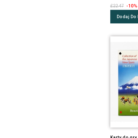
-10%
£22.47
Dodaj Do
Karty do gry