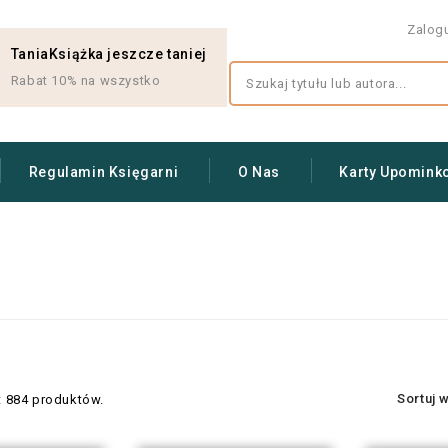
Zalog
TaniaKsiążka jeszcze taniej
Rabat 10% na wszystko
Regulamin Księgarni
O Nas
Karty Upomink
Sortuj 
t 884 produktów.