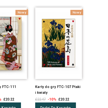
Nowy
Nowy
ry FTC-111
Karty do gry FTC-107 Ptaki
i kwiaty
%
-10%
£20.22
£22.47
£20.22
o Koszyka
Dodaj Do Koszyka