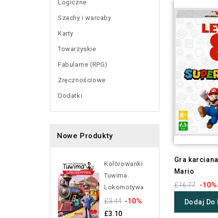
Logiczne
Szachy i warcaby
Karty
Towarzyskie
Fabularne (RPG)
Zręcznościowe
Dodatki
Nowe Produkty
Gra karciana
Kolorowanki
Mario
Tuwima.
-10%
£16.77
Lokomotywa
-10%
£3.44
Dodaj Do
£3.10