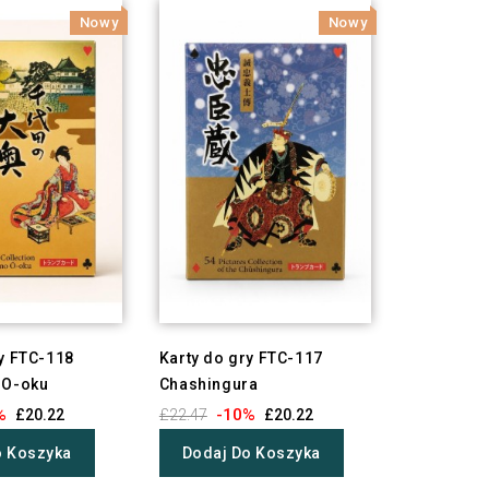
Nowy
Nowy
ry FTC-118
Karty do gry FTC-117
 O-oku
Chashingura
%
-10%
£20.22
£22.47
£20.22
o Koszyka
Dodaj Do Koszyka