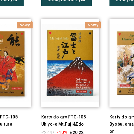
Nowy
Nowy
 FTC-108
Karty do gry FTC-105
Karty do g
ultura
Ukiyo-e Mt.Fuji&Edo
Byobu, ema
on
-10%
£22.47
£20.22