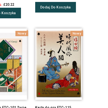
%
£20.22
Dodaj Do Koszyka
o Koszyka
Nowy
Nowy
y FTC-101 Życie
Karty do gry FTC-115