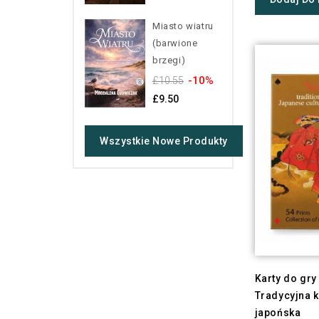
Miasto wiatru
(barwione
brzegi)
-10%
£10.55
£9.50
Wszystkie Nowe Produkty
Karty do gry
Tradycyjna k
japońska