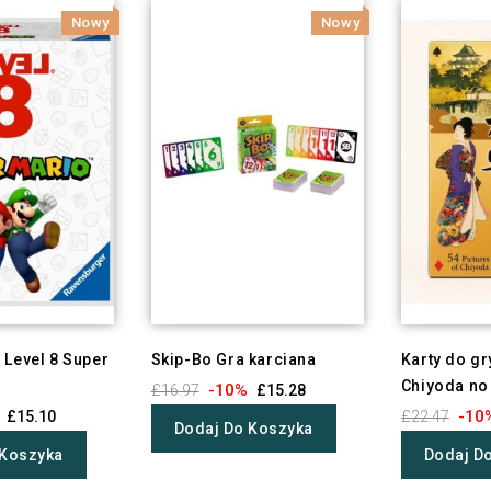
Nowy
Nowy
 Level 8 Super
Skip-Bo Gra karciana
Karty do g
Chiyoda no
-10%
£16.97
£15.28
-10
£15.10
£22.47
Dodaj Do Koszyka
 Koszyka
Dodaj D