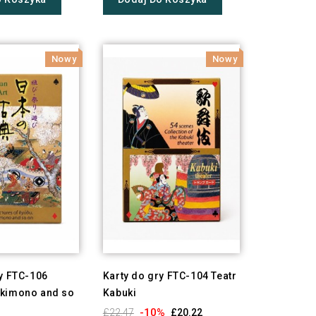
Nowy
Nowy
ry FTC-106
Karty do gry FTC-104 Teatr
kimono and so
Kabuki
-10%
£22.47
£20.22