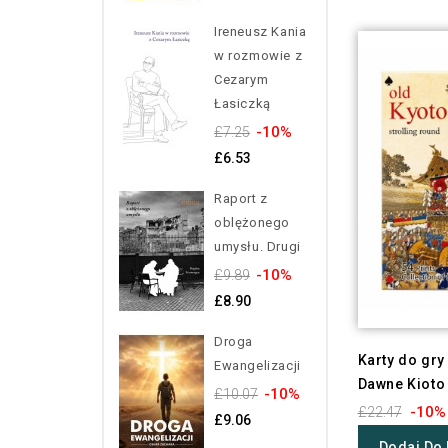
Ireneusz Kania
w rozmowie z
Cezarym
Łasiczką
-10%
£7.25
£6.53
Raport z
oblężonego
umysłu. Drugi
-10%
£9.89
£8.90
Droga
Karty do gry
Ewangelizacji
Dawne Kioto
-10%
£10.07
-10%
£22.47
£9.06
Dodaj Do