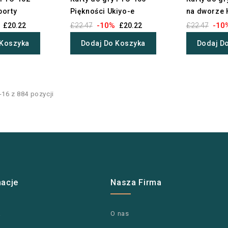
porty
Piękności Ukiyo-e
na dworze 
-10%
-10
£20.22
£22.47
£20.22
£22.47
 Koszyka
Dodaj Do Koszyka
Dodaj D
16 z 884 pozycji
macje
Nasza Firma
a
O nas