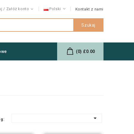
uj
Załóż konto
Polski
Kontakt z nami
Szukaj
owe
(0)
£0.00

wg: