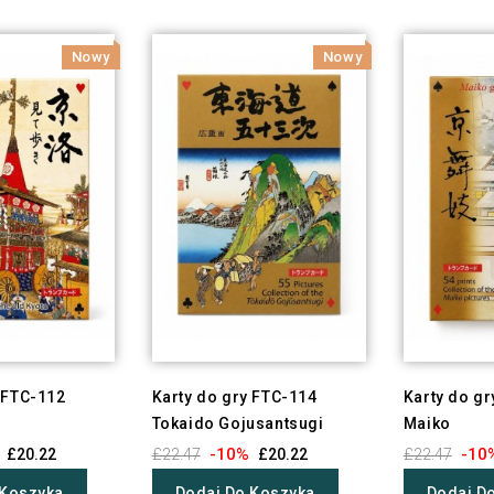
Nowy
Nowy
 FTC-112
Karty do gry FTC-114
Karty do g
Tokaido Gojusantsugi
Maiko
-10%
-10
£20.22
£22.47
£20.22
£22.47
 Koszyka
Dodaj Do Koszyka
Dodaj D