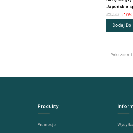
Japońskie s
-10%
£22.47
Dodaj Do
Pokazano 1-
Produkty
Infor
Promocje
Wysyłk