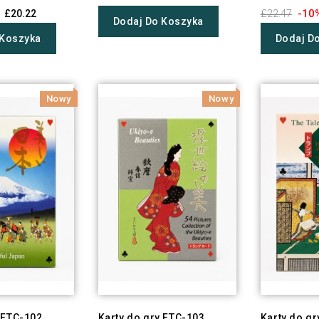
-10
£20.22
£22.47
Dodaj Do Koszyka
 Koszyka
Dodaj D
Nowy
Nowy
 FTC-102
Karty do gry FTC-103
Karty do gr