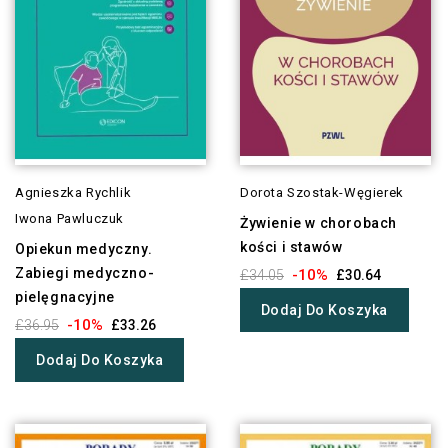
Agnieszka Rychlik
Dorota Szostak-Węgierek
Iwona Pawluczuk
Żywienie w chorobach
kości i stawów
Opiekun medyczny.
Zabiegi medyczno-
-10%
£34.05
£30.64
pielęgnacyjne
Dodaj Do Koszyka
-10%
£36.95
£33.26
Dodaj Do Koszyka