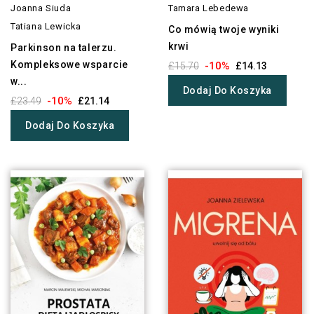
Joanna Siuda
Tamara Lebedewa
Tatiana Lewicka
Co mówią twoje wyniki
krwi
Parkinson na talerzu.
Kompleksowe wsparcie
-10%
£15.70
£14.13
w...
Dodaj Do Koszyka
-10%
£23.49
£21.14
Dodaj Do Koszyka