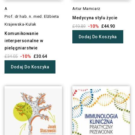
A
Artur Mamcarz
Prof. dr hab. n. med. Elżbieta
Medycyna stylu życie
Krajewska-Kułak
-10%
£49.89
£44.90
Komunikowanie
Dodaj Do Koszyka
interpersonalne w
pielęgniarstwie
-10%
£34.05
£30.64
Dodaj Do Koszyka