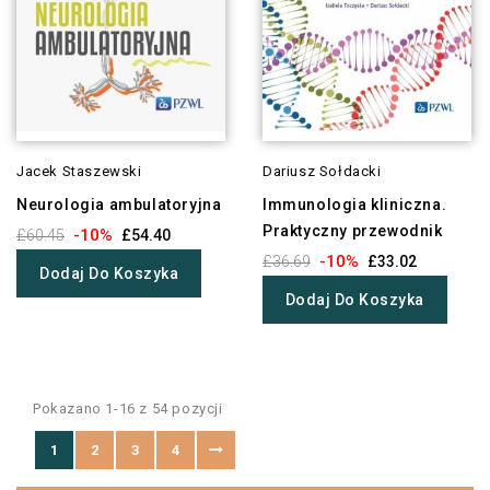
Jacek Staszewski
Dariusz Sołdacki
Neurologia ambulatoryjna
Immunologia kliniczna.
Praktyczny przewodnik
-10%
£60.45
£54.40
-10%
£36.69
£33.02
Dodaj Do Koszyka
Dodaj Do Koszyka
Pokazano 1-16 z 54 pozycji
1
2
3
4