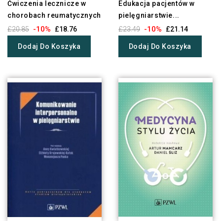
Ćwiczenia lecznicze w
Edukacja pacjentów w
chorobach reumatycznych
pielęgniarstwie...
-10%
-10%
£20.85
£18.76
£23.49
£21.14
Dodaj Do Koszyka
Dodaj Do Koszyka