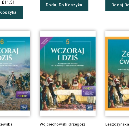
£11.51
Dodaj Do Koszyka
Dodaj D
 Koszyka
zewska
Wojciechowski Grzegorz
Leszczyńska