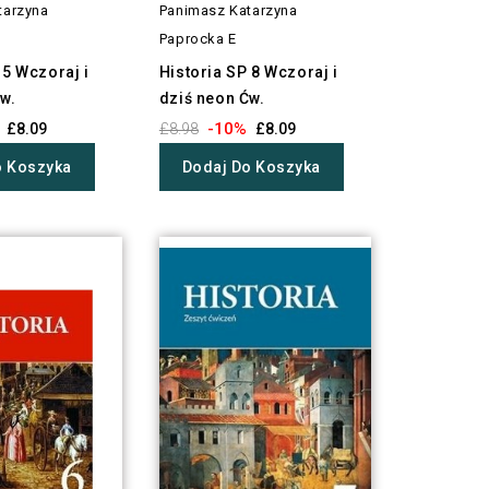
tarzyna
Panimasz Katarzyna
Paprocka E
 5 Wczoraj i
Historia SP 8 Wczoraj i
w.
dziś neon Ćw.
-10%
£8.09
£8.98
£8.09
o Koszyka
Dodaj Do Koszyka