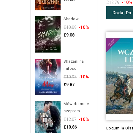
-10%
£12.79
Dodaj Do
Shadow
-10%
£10.09
£9.08
Skazani na
miłość
-10%
£10.97
£9.87
Mów do mnie
szeptem
-10%
£12.07
£10.86
Bogumiła Ols