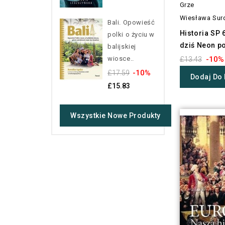
Grze
Wiesława Sur
Bali. Opowieść
Historia SP 
polki o życiu w
dziś Neon po
balijskiej
-10%
wiosce..
£13.43
-10%
£17.59
Dodaj Do
£15.83
Wszystkie Nowe Produkty