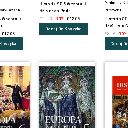
Panimasz Ka
Historia SP 5 Wczoraj i
dyk-Fertsch
Paprocka E
dziś neon Podr.
-10%
6 Wczoraj i
£13.43
£12.08
Historia SP
dr.
dziś neon Ć
Dodaj Do Koszyka
-10%
£12.08
£8.98
 Koszyka
Dodaj D