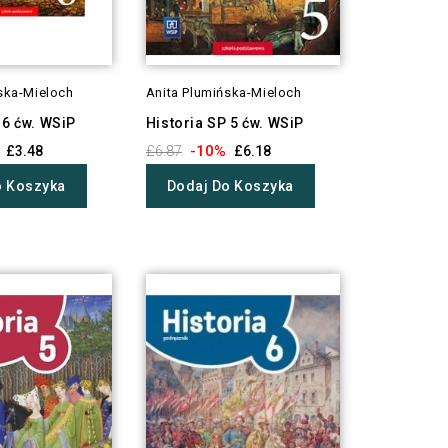
ska-Mieloch
Anita Plumińska-Mieloch
 6 ćw. WSiP
Historia SP 5 ćw. WSiP
-10%
£3.48
£6.87
£6.18
o Koszyka
Dodaj Do Koszyka