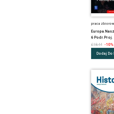
praca zbioro
Europa.Nasz
6 Podr.Proj.
-10%
£18.44
Dodaj Do