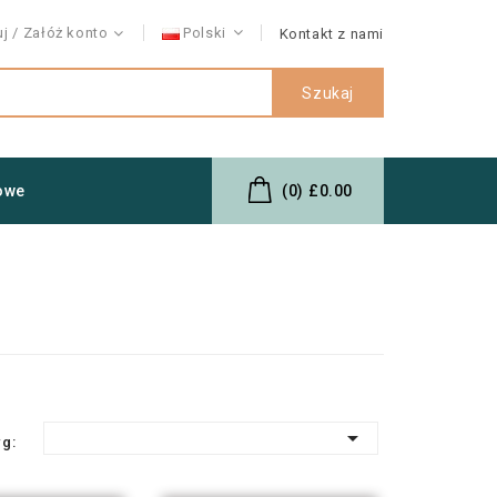
uj
Załóż konto
Polski
Kontakt z nami
Szukaj
owe
(0)
£0.00

wg: