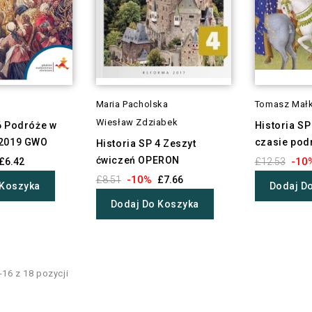
Maria Pacholska
Tomasz Mał
Wiesław Zdziabek
6 Podróże w
Historia SP
.2019 GWO
czasie pod
Historia SP 4 Zeszyt
ćwiczeń OPERON
-10
£6.42
£12.53
-10%
£8.51
£7.66
 Koszyka
Dodaj D
Dodaj Do Koszyka
16 z 18 pozycji