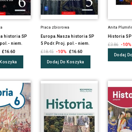
wa
Praca zbiorowa
Anita Plumiń
a historia SP
Europa.Nasza historia SP
Historia SP
 pol.- niem.
5 Podr.Proj. pol.- niem.
-10%
£3.86
-10%
£16.60
£18.45
£16.60
Dodaj D
 Koszyka
Dodaj Do Koszyka