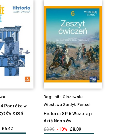
owa
Bogumiła Olszewska
Wiesława Surdyk-Fertsch
 4 Podróże w
zyt ćwiczeń
Historia SP 6 Wczoraj i
dziś Neon ćw.
£6.42
-10%
£8.98
£8.09