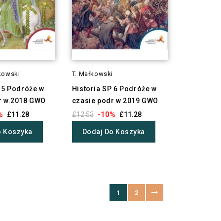
kowski
T. Małkowski
 5 Podróże w
Historia SP 6 Podróże w
r w.2018 GWO
czasie podr w 2019 GWO
%
-10%
£11.28
£12.53
£11.28
o Koszyka
Dodaj Do Koszyka
1
2