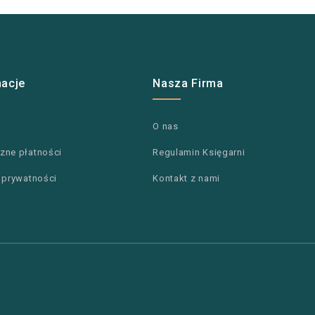
macje
Nasza Firma
a
O nas
zne płatności
Regulamin Księgarni
a prywatności
Kontakt z nami