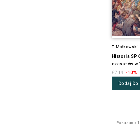
T. Małkowski
Historia SP 
czasie ćw w
-10%
£7.14
Dodaj Do
Pokazano 1-