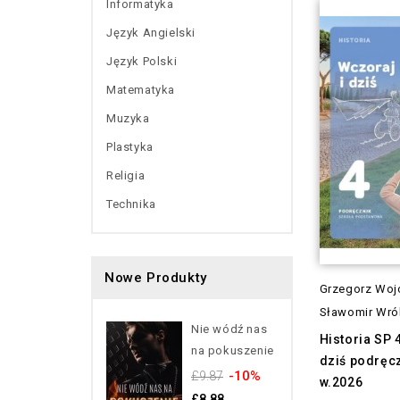
Informatyka
Język Angielski
Język Polski
Matematyka
Muzyka
Plastyka
Religia
Technika
Nowe Produkty
Grzegorz Woj
Sławomir Wró
Nie wódź nas
Historia SP 
na pokuszenie
dziś podręc
-10%
£9.87
w.2026
£8.88