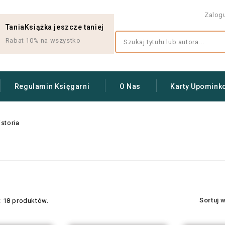
Zalog
TaniaKsiążka jeszcze taniej
Rabat 10% na wszystko
Regulamin Księgarni
O Nas
Karty Upomink
istoria
Sortuj 
t 18 produktów.