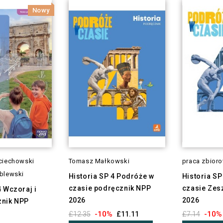
Nowy
ciechowski
Tomasz Małkowski
praca zbior
blewski
Historia SP 4 Podróże w
Historia SP
czasie podręcznik NPP
czasie Zes
4 Wczoraj i
2026
2026
znik NPP
-10%
-10%
£12.35
£11.11
£7.14