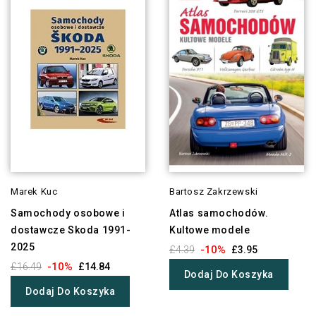
Marek Kuc
Bartosz Zakrzewski
Samochody osobowe i
Atlas samochodów.
dostawcze Skoda 1991-
Kultowe modele
2025
-10%
£4.39
£3.95
-10%
£16.49
£14.84
Dodaj Do Koszyka
Dodaj Do Koszyka