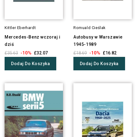
Kittler Eberhardt
Romuald Cieślak
Mercedes-Benz wczoraj i
Autobusy w Warszawie
dziś
1945-1989
-10%
-10%
£35.63
£32.07
£18.69
£16.82
Dodaj Do Koszyka
Dodaj Do Koszyka