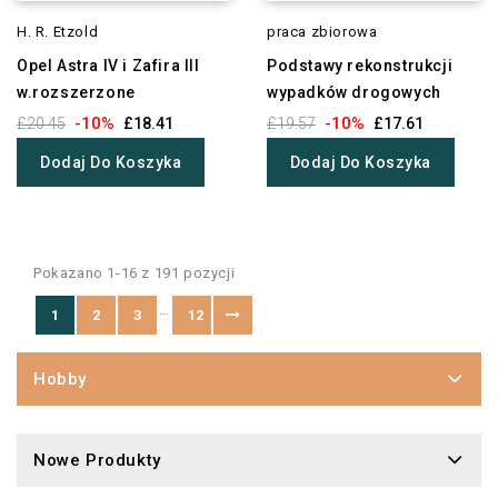
H. R. Etzold
praca zbiorowa
Opel Astra IV i Zafira III
Podstawy rekonstrukcji
w.rozszerzone
wypadków drogowych
-10%
-10%
£20.45
£18.41
£19.57
£17.61
Dodaj Do Koszyka
Dodaj Do Koszyka
Pokazano 1-16 z 191 pozycji
…
1
2
3
12
Hobby
Nowe Produkty