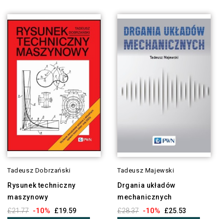
Tadeusz Dobrzański
Tadeusz Majewski
Rysunek techniczny
Drgania układów
maszynowy
mechanicznych
-10%
-10%
£21.77
£19.59
£28.37
£25.53