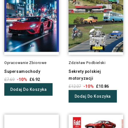
Opracowanie Zbiorowe
Zdzisław Podbielski
Supersamochody
Sekrety polskiej
motoryzacji
-10%
£7.69
£6.92
-10%
£12.07
£10.86
Dodaj Do Koszyka
Dodaj Do Koszyka