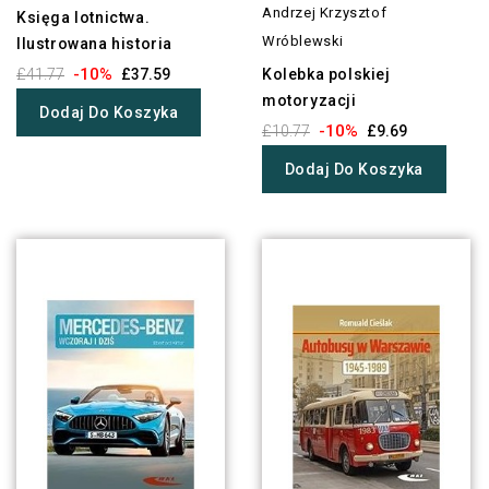
Andrzej Krzysztof
Księga lotnictwa.
Wróblewski
Ilustrowana historia
-10%
£41.77
£37.59
Kolebka polskiej
motoryzacji
Dodaj Do Koszyka
-10%
£10.77
£9.69
Dodaj Do Koszyka