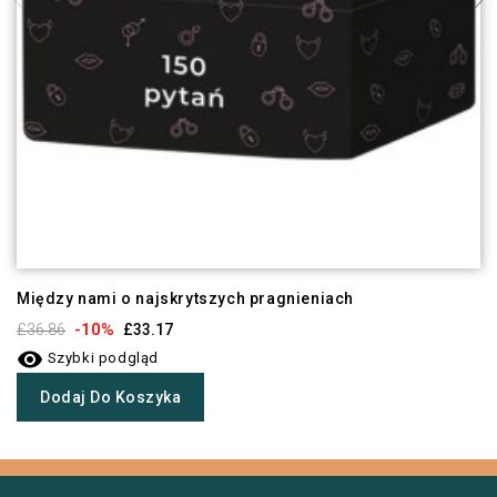
Między nami o najskrytszych pragnieniach
-10%
£36.86
£33.17

Szybki podgląd
Dodaj Do Koszyka