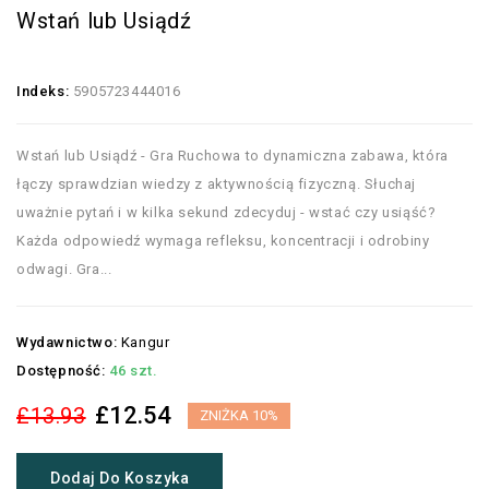
Wstań lub Usiądź
Indeks:
5905723444016
Wstań lub Usiądź - Gra Ruchowa to dynamiczna zabawa, która
łączy sprawdzian wiedzy z aktywnością fizyczną. Słuchaj
uważnie pytań i w kilka sekund zdecyduj - wstać czy usiąść?
Każda odpowiedź wymaga refleksu, koncentracji i odrobiny
odwagi. Gra...
Wydawnictwo:
Kangur
Dostępność:
46 szt.
£12.54
£13.93
ZNIŻKA 10%
Dodaj Do Koszyka