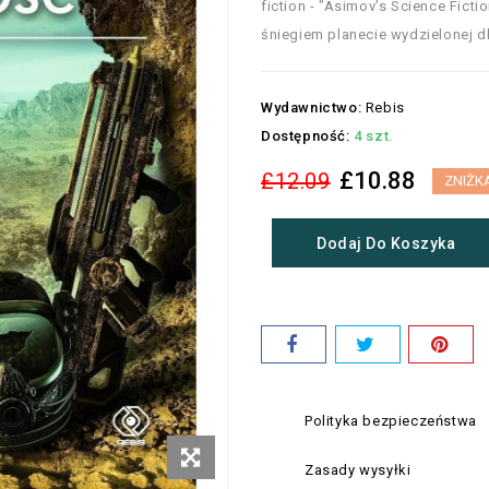
fiction - "Asimov's Science Fict
śniegiem planecie wydzielonej dla
Wydawnictwo:
Rebis
Dostępność:
4 szt.
£10.88
£12.09
ZNIŻK
Dodaj Do Koszyka
Polityka bezpieczeństwa
Zasady wysyłki