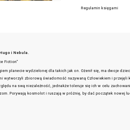
Regulamin księgarni
 Hugo i Nebula.
e Fiction"
iem planecie wydzielonej dla takich jak on. Ożenił się, ma dwoje dzieci
mi wytworzyli zbiorową świadomość nazywaną Człowiekiem i przejęli k
lędu na swą niezależność, jednakże toleruje się ich w celu zachowan
om. Porywają kosmolot i ruszają w próżnię, by dać początek nowej lud