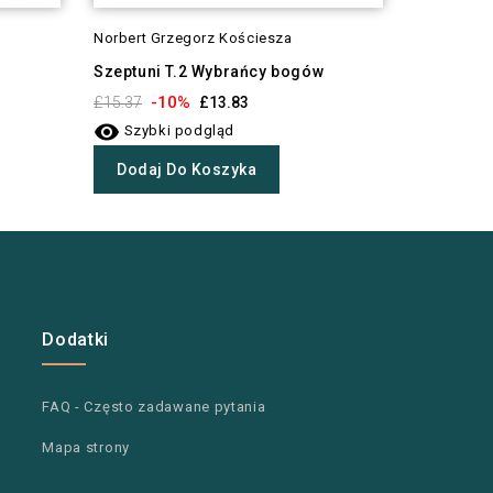
Norbert Grzegorz Kościesza
Mania Kok
Szeptuni T.2 Wybrańcy bogów
Aurea T.1
-10%
-1
£15.37
£13.83
£12.97


Szybki podgląd
Szybki
Dodaj Do Koszyka
Dodaj 
Dodatki
FAQ - Często zadawane pytania
Mapa strony