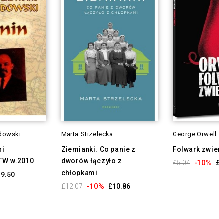
ndowski
Marta Strzelecka
George Orwell
ni
Ziemianki. Co panie z
Folwark zwie
TW w.2010
dworów łączyło z
-10%
£5.04
chłopkami
£9.50
-10%
£12.07
£10.86