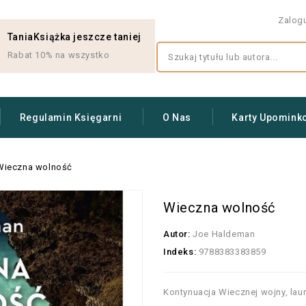
Zalog
TaniaKsiążka jeszcze taniej
Rabat 10% na wszystko
Regulamin Księgarni
O Nas
Karty Upomink
Wieczna wolność
Wieczna wolność
Autor:
Joe Haldeman
Indeks:
9788383383859
Kontynuacja Wiecznej wojny, lau