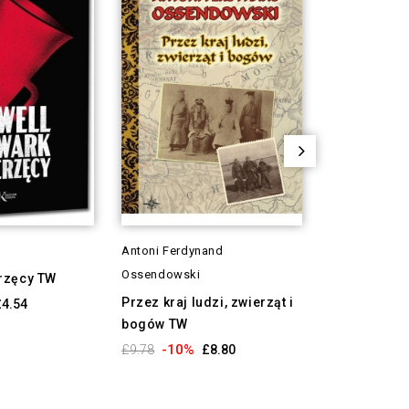
Antoni Ferdynand
Antoni Gołub
Ossendowski
rzęcy TW
Bolesław Ch
Rozdroża 2
Przez kraj ludzi, zwierząt i
£4.54
bogów TW
-10
£13.17
-10%
£9.78
£8.80