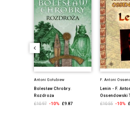
Antoni Gołubiew
F. Antoni Osse
Bolesław Chrobry.
Lenin - F. Anto
Rozdroża
Ossendowski 
-10%
-10%
£10.97
£9.87
£10.55