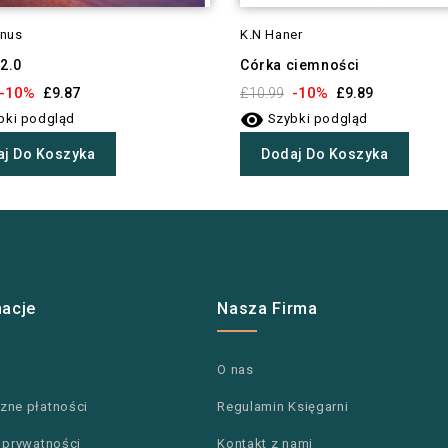
anus
K.N Haner
2.0
Córka ciemności
-10%
-10%
£9.87
£10.99
£9.89

bki podgląd
Szybki podgląd
j Do Koszyka
Dodaj Do Koszyka
macje
Nasza Firma
a
O nas
zne płatności
Regulamin Księgarni
a prywatności
Kontakt z nami