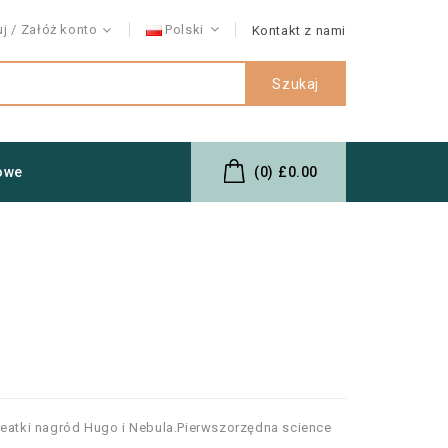
uj
Załóż konto
Polski
Kontakt z nami
Szukaj
owe
(0)
£0.00
reatki nagród Hugo i Nebula.Pierwszorzędna science