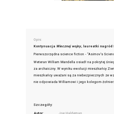
Opis:
Kontynuacja
Wiecznej wojny
, laureatki nagród
Pierwszorzędna science fiction - "Asimov's Scienc
Weteran William Mandella osiadł na pokrytej śnieg
za archaiczny. W wyniku ewolucji mieszkańcy Zie
mieszkańcy uważani są za niebezpiecznych ze wzg
nie odpowiada Williamowi i jego kolegom-żołnierz
Szczegóły:
Autor:
Joe Haldeman