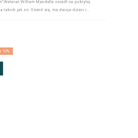
ion"Weteran William Mandella osiadł na pokrytej
 takich jak on. Ożenił się, ma dwoje dzieci i...
A 10%