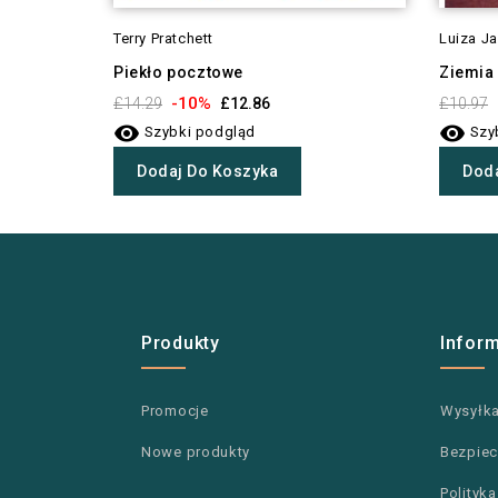
Terry Pratchett
Luiza J
Piekło pocztowe
Ziemia 
-10%
£14.29
£12.86
£10.97


Szybki podgląd
Szy
Dodaj Do Koszyka
Doda
Produkty
Infor
Promocje
Wysyłk
Nowe produkty
Bezpiec
Polityk