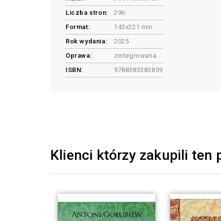
Liczba stron:
296
Format:
143x221 mm
Rok wydania:
2025
Oprawa:
zintegrowana
ISBN:
9788383383859
Klienci którzy zakupili ten 