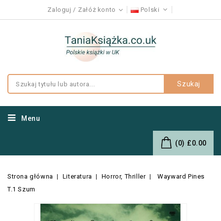
Zaloguj
Załóż konto
Polski
Szukaj
Menu
(0)
£0.00
Strona główna
Literatura
Horror, Thriller
Wayward Pines
T.1 Szum