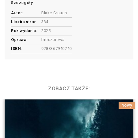
Szczegóły:
Autor:
Blake Crouch
Liczba stron:
334
Rok wydania:
2025
Oprawa:
broszurowa
ISBN:
9788367940740
ZOBACZ TAKŻE:
Nowy