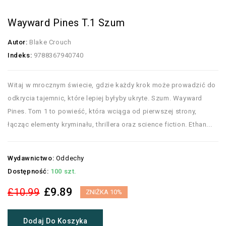
Wayward Pines T.1 Szum
Autor:
Blake Crouch
Indeks:
9788367940740
Witaj w mrocznym świecie, gdzie każdy krok może prowadzić do
odkrycia tajemnic, które lepiej byłyby ukryte. Szum. Wayward
Pines. Tom 1 to powieść, która wciąga od pierwszej strony,
łącząc elementy kryminału, thrillera oraz science fiction. Ethan...
Wydawnictwo:
Oddechy
Dostępność:
100 szt.
£9.89
£10.99
ZNIŻKA 10%
Dodaj Do Koszyka