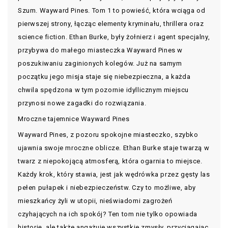
Szum. Wayward Pines. Tom 1 to powieść, która wciąga od
pierwszej strony, łącząc elementy kryminału, thrillera oraz
science fiction. Ethan Burke, były żołnierz i agent specjalny,
przybywa do małego miasteczka Wayward Pines w
poszukiwaniu zaginionych kolegów. Już na samym
początku jego misja staje się niebezpieczna, a każda
chwila spędzona w tym pozornie idyllicznym miejscu
przynosi nowe zagadki do rozwiązania.
Mroczne tajemnice Wayward Pines
Wayward Pines, z pozoru spokojne miasteczko, szybko
ujawnia swoje mroczne oblicze. Ethan Burke staje twarzą w
twarz z niepokojącą atmosferą, która ogarnia to miejsce.
Każdy krok, który stawia, jest jak wędrówka przez gęsty las
pełen pułapek i niebezpieczeństw. Czy to możliwe, aby
mieszkańcy żyli w utopii, nieświadomi zagrożeń
czyhających na ich spokój? Ten tom nie tylko opowiada
historię, ale także angażuje wszystkie zmysły, przyciągając