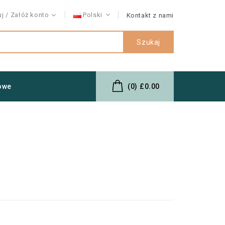
uj
Załóż konto
Polski
Kontakt z nami
Szukaj
owe
(0)
£0.00