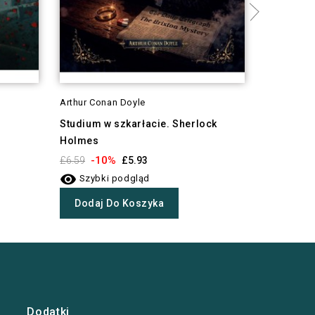
Arthur Conan Doyle
Arthur Con
Studium w szkarłacie. Sherlock
Znak czte
Holmes
-1
£6.59

-10%
£6.59
£5.93
Szybki

Szybki podgląd
Dodaj 
Dodaj Do Koszyka
Dodatki