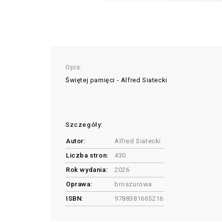
Opis:
Świętej pamięci - Alfred Siatecki
Szczegóły:
Autor:
Alfred Siatecki
Liczba stron:
430
Rok wydania:
2026
Oprawa:
broszurowa
ISBN:
9788381665216