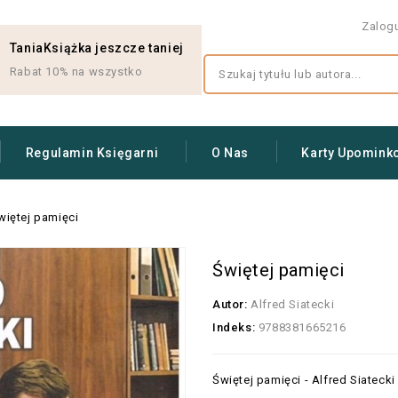
Zalog
TaniaKsiążka jeszcze taniej
Rabat 10% na wszystko
Regulamin Księgarni
O Nas
Karty Upomink
więtej pamięci
Świętej pamięci
Autor:
Alfred Siatecki
Indeks:
9788381665216
Świętej pamięci - Alfred Siatecki