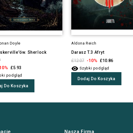
Conan Doyle
Aldona Reich
skerville'ów. Sherlock
Darasz T.3 Afryt
s
-10%
£12.07
£10.86

10%
£5.93
Szybki podgląd
bki podgląd
Dodaj Do Koszyka
j Do Koszyka
macje
Nasza Firma