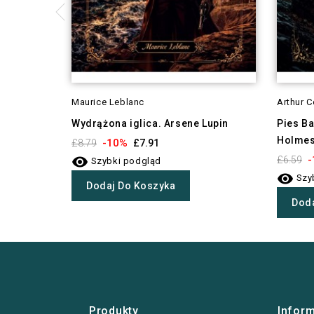
Maurice Leblanc
Arthur 
Wydrążona iglica. Arsene Lupin
Pies Ba
Holme
-10%
£8.79
£7.91

-
£6.59
Szybki podgląd

Szy
Dodaj Do Koszyka
Doda
Produkty
Infor