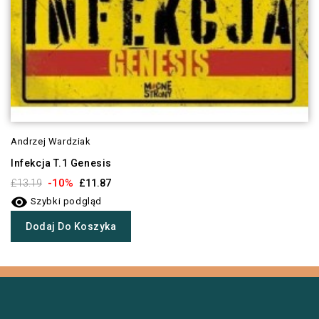
Andrzej Wardziak
Infekcja T.1 Genesis
-10%
£13.19
£11.87

Szybki podgląd
Dodaj Do Koszyka