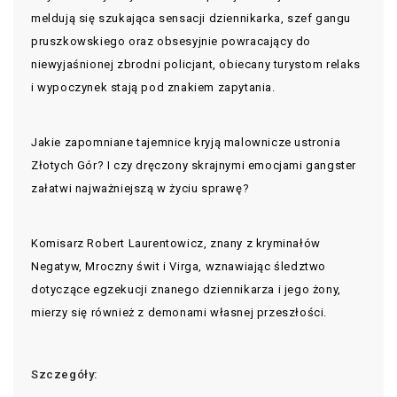
meldują się szukająca sensacji dziennikarka, szef gangu
pruszkowskiego oraz obsesyjnie powracający do
niewyjaśnionej zbrodni policjant, obiecany turystom relaks
i wypoczynek stają pod znakiem zapytania.
Jakie zapomniane tajemnice kryją malownicze ustronia
Złotych Gór? I czy dręczony skrajnymi emocjami gangster
załatwi najważniejszą w życiu sprawę?
Komisarz Robert Laurentowicz, znany z kryminałów
Negatyw, Mroczny świt i Virga, wznawiając śledztwo
dotyczące egzekucji znanego dziennikarza i jego żony,
mierzy się również z demonami własnej przeszłości.
Szczegóły: