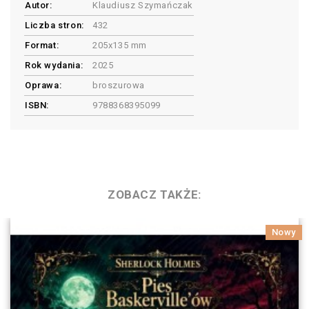
Autor:
Klaudiusz Szymańczak
Liczba stron:
432
Format:
205x135 mm
Rok wydania:
2025
Oprawa:
broszurowa
ISBN:
9788368395099
ZOBACZ TAKŻE:
Nowy