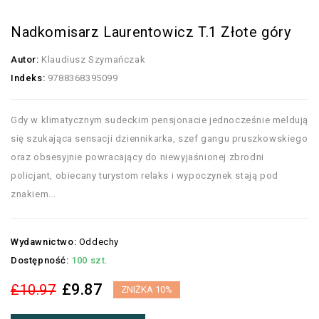
Nadkomisarz Laurentowicz T.1 Złote góry
Autor:
Klaudiusz Szymańczak
Indeks:
9788368395099
Gdy w klimatycznym sudeckim pensjonacie jednocześnie meldują
się szukająca sensacji dziennikarka, szef gangu pruszkowskiego
oraz obsesyjnie powracający do niewyjaśnionej zbrodni
policjant, obiecany turystom relaks i wypoczynek stają pod
znakiem...
Wydawnictwo:
Oddechy
Dostępność:
100 szt.
£9.87
£10.97
ZNIŻKA 10%