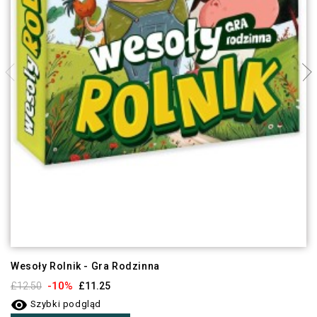
Wesoły Rolnik - Gra Rodzinna
-10%
£12.50
£11.25

Szybki podgląd