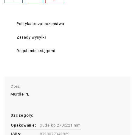
Polityka bezpieczeństwa
Zasady wysyłki
Regulamin księgarni
Opis:
Murdle PL
Szczegóły:
Opakowanie:
pudełko,270x221 mm
ISBN:
8720077342859