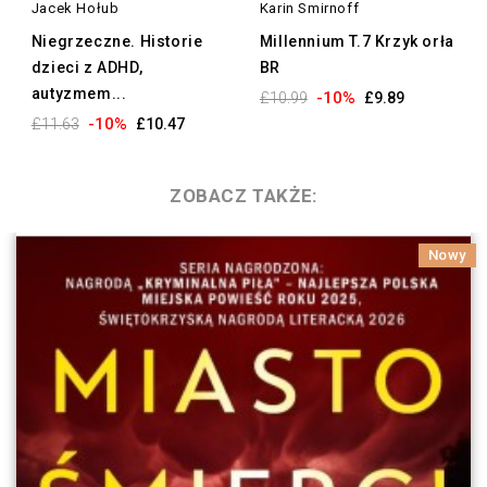
Jacek Hołub
Karin Smirnoff
Niegrzeczne. Historie
Millennium T.7 Krzyk orła
dzieci z ADHD,
BR
autyzmem...
-10%
£10.99
£9.89
-10%
£11.63
£10.47
ZOBACZ TAKŻE:
Nowy