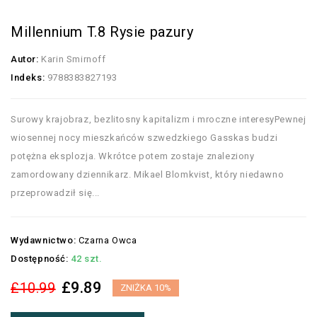
Millennium T.8 Rysie pazury
Autor:
Karin Smirnoff
Indeks:
9788383827193
Surowy krajobraz, bezlitosny kapitalizm i mroczne interesyPewnej
wiosennej nocy mieszkańców szwedzkiego Gasskas budzi
potężna eksplozja. Wkrótce potem zostaje znaleziony
zamordowany dziennikarz. Mikael Blomkvist, który niedawno
przeprowadził się...
Wydawnictwo:
Czarna Owca
Dostępność:
42 szt.
£9.89
£10.99
ZNIŻKA 10%