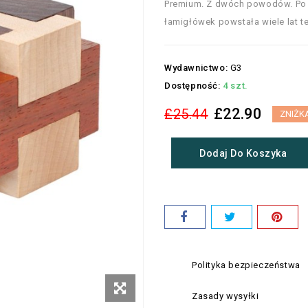
Premium. Z dwóch powodów. Po pi
łamigłówek powstała wiele lat te
Wydawnictwo:
G3
Dostępność:
4 szt.
£22.90
£25.44
ZNIŻK
Dodaj Do Koszyka
Polityka bezpieczeństwa
Zasady wysyłki