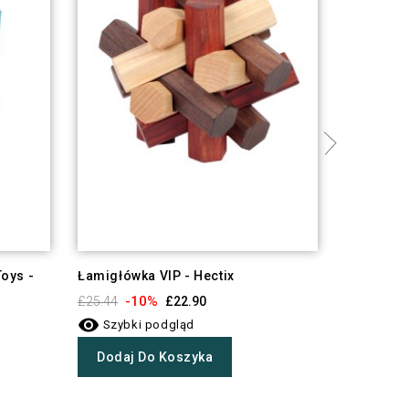
oys -
Łamigłówka VIP - Hectix
GraviTrax
-10%
-1
£25.44
£22.90
£15.18


Szybki podgląd
Szybki
Dodaj Do Koszyka
Dodaj 