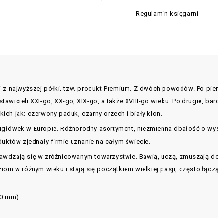
Regulamin księgarni
 z najwyższej półki, tzw. produkt Premium. Z dwóch powodów. Po pierws
awicieli XXI-go, XX-go, XIX-go, a także XVIII-go wieku. Po drugie, b
ch jak: czerwony paduk, czarny orzech i biały klon.
igłówek w Europie. Różnorodny asortyment, niezmienna dbałość o wy
duktów zjednały firmie uznanie na całym świecie.
wdzają się w zróżnicowanym towarzystwie. Bawią, uczą, zmuszają do 
iom w różnym wieku i stają się początkiem wielkiej pasji, często łąc
80 mm)