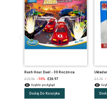
Rush Hour Duel - 30 Rocznica
Układan
-10%
-
£29.96
£26.97
£4.76


Szybki podgląd
Szy
Dodaj Do Koszyka
Doda