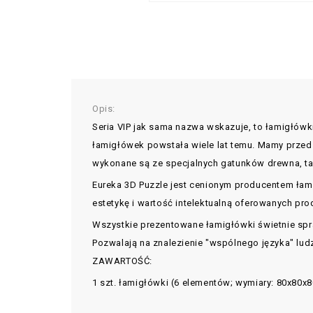
Opis:
Seria VIP jak sama nazwa wskazuje, to łamigłówki
łamigłówek powstała wiele lat temu. Mamy przedst
wykonane są ze specjalnych gatunków drewna, taki
Eureka 3D Puzzle jest cenionym producentem łam
estetykę i wartość intelektualną oferowanych pro
Wszystkie prezentowane łamigłówki świetnie spra
Pozwalają na znalezienie "wspólnego języka" ludz
ZAWARTOŚĆ:
1 szt. łamigłówki (6 elementów; wymiary: 80x80x