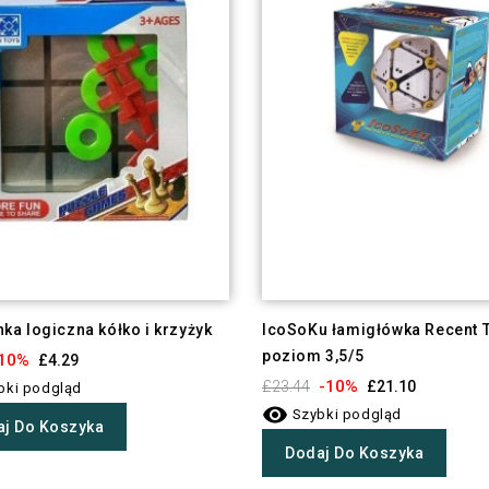
ka logiczna kółko i krzyżyk
IcoSoKu łamigłówka Recent T
poziom 3,5/5
10%
£4.29
-10%
£23.44
£21.10
bki podgląd

Szybki podgląd
j Do Koszyka
Dodaj Do Koszyka