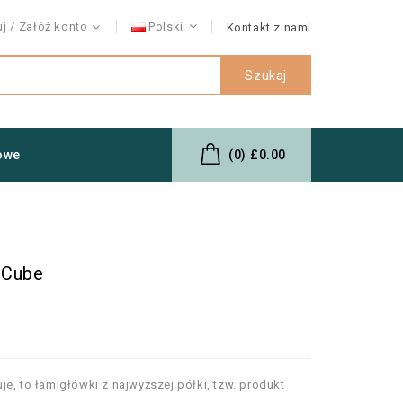
uj
Załóż konto
Polski
Kontakt z nami
Szukaj
owe
(0)
£0.00
 Cube
e, to łamigłówki z najwyższej półki, tzw. produkt