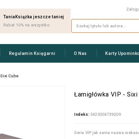
Zalog
TaniaKsiążka jeszcze taniej
Rabat 10% na wszystko
Regulamin Księgarni
O Nas
Karty Upomink
 Sixi Cube
Łamigłówka VIP - Sixi
Indeks:
5425004739209
Seria VIP jak sama nazwa wskazuj