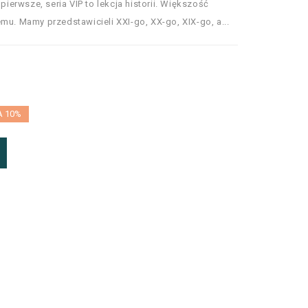
erwsze, seria VIP to lekcja historii. Większość
mu. Mamy przedstawicieli XXI-go, XX-go, XIX-go, a...
A 10%