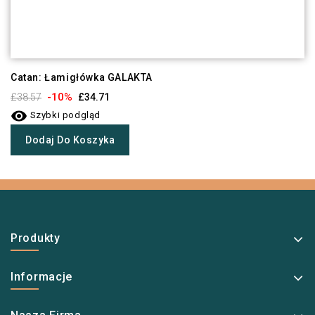
Catan: Łamigłówka GALAKTA
-10%
£38.57
£34.71

Szybki podgląd
Dodaj Do Koszyka
Produkty
Informacje