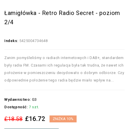
Łamigłówka - Retro Radio Secret - poziom
2/4
Indeks:
5425004734648
Zanim pomyśleliśmy o radiach internetowych i DAB+, standardem
były radia FM. Czasami ich regulacja była tak trudna, że nawet ich
położenie w pomieszczeniu decydowało o dobrym odbiorze. Czy
odpowiednie położenie tego radia będzie miało wpływ na...
Wydawnictwo:
G3
Dostępność:
7 szt.
£16.72
£18.58
ZNIŻKA 10%