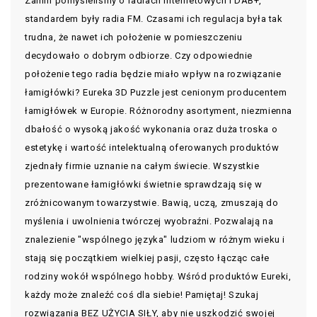
Zanim pomyśleliśmy o radiach internetowych i DAB+,
standardem były radia FM. Czasami ich regulacja była tak
trudna, że nawet ich położenie w pomieszczeniu
decydowało o dobrym odbiorze. Czy odpowiednie
położenie tego radia będzie miało wpływ na rozwiązanie
łamigłówki? Eureka 3D Puzzle jest cenionym producentem
łamigłówek w Europie. Różnorodny asortyment, niezmienna
dbałość o wysoką jakość wykonania oraz duża troska o
estetykę i wartość intelektualną oferowanych produktów
zjednały firmie uznanie na całym świecie. Wszystkie
prezentowane łamigłówki świetnie sprawdzają się w
zróżnicowanym towarzystwie. Bawią, uczą, zmuszają do
myślenia i uwolnienia twórczej wyobraźni. Pozwalają na
znalezienie "wspólnego języka" ludziom w różnym wieku i
stają się początkiem wielkiej pasji, często łącząc całe
rodziny wokół wspólnego hobby. Wśród produktów Eureki,
każdy może znaleźć coś dla siebie! Pamiętaj! Szukaj
rozwiązania BEZ UŻYCIA SIŁY, aby nie uszkodzić swojej