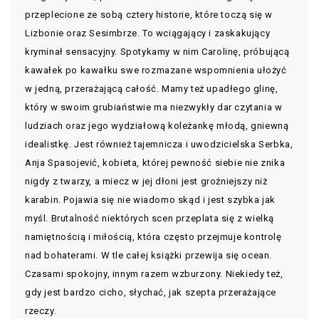
przeplecione ze sobą cztery historie, które toczą się w
Lizbonie oraz Sesimbrze. To wciągający i zaskakujący
kryminał sensacyjny. Spotykamy w nim Carolinę, próbującą
kawałek po kawałku swe rozmazane wspomnienia ułożyć
w jedną, przerażającą całość. Mamy też upadłego glinę,
który w swoim grubiaństwie ma niezwykły dar czytania w
ludziach oraz jego wydziałową koleżankę młodą, gniewną
idealistkę. Jest również tajemnicza i uwodzicielska Serbka,
Anja Spasojević, kobieta, której pewność siebie nie znika
nigdy z twarzy, a miecz w jej dłoni jest groźniejszy niż
karabin. Pojawia się nie wiadomo skąd i jest szybka jak
myśl. Brutalność niektórych scen przeplata się z wielką
namiętnością i miłością, która często przejmuje kontrolę
nad bohaterami. W tle całej książki przewija się ocean.
Czasami spokojny, innym razem wzburzony. Niekiedy też,
gdy jest bardzo cicho, słychać, jak szepta przerażające
rzeczy.