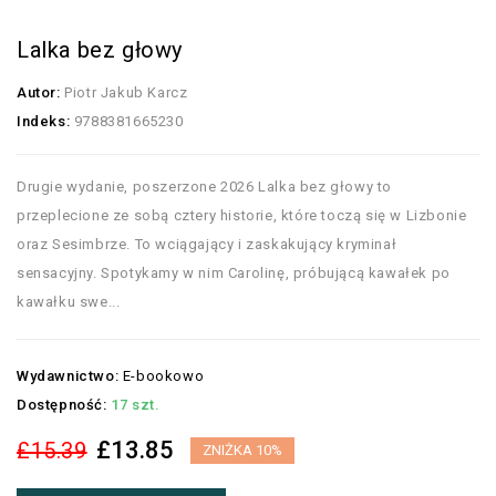
Lalka bez głowy
Autor:
Piotr Jakub Karcz
Indeks:
9788381665230
Drugie wydanie, poszerzone 2026 Lalka bez głowy to
przeplecione ze sobą cztery historie, które toczą się w Lizbonie
oraz Sesimbrze. To wciągający i zaskakujący kryminał
sensacyjny. Spotykamy w nim Carolinę, próbującą kawałek po
kawałku swe...
Wydawnictwo:
E-bookowo
Dostępność:
17 szt.
£13.85
£15.39
ZNIŻKA 10%