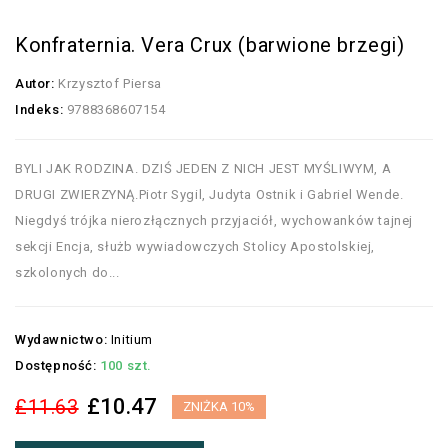
Konfraternia. Vera Crux (barwione brzegi)
Autor:
Krzysztof Piersa
Indeks:
9788368607154
BYLI JAK RODZINA. DZIŚ JEDEN Z NICH JEST MYŚLIWYM, A
DRUGI ZWIERZYNĄ.Piotr Sygil, Judyta Ostnik i Gabriel Wende.
Niegdyś trójka nierozłącznych przyjaciół, wychowanków tajnej
sekcji Encja, służb wywiadowczych Stolicy Apostolskiej,
szkolonych do...
Wydawnictwo:
Initium
Dostępność:
100 szt.
£10.47
£11.63
ZNIŻKA 10%