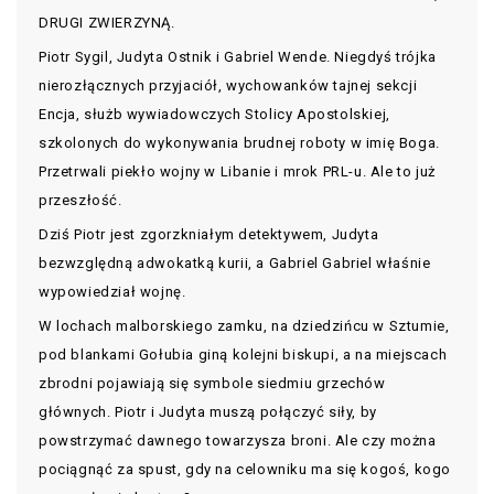
DRUGI ZWIERZYNĄ.
Piotr Sygil, Judyta Ostnik i Gabriel Wende. Niegdyś trójka
nierozłącznych przyjaciół, wychowanków tajnej sekcji
Encja, służb wywiadowczych Stolicy Apostolskiej,
szkolonych do wykonywania brudnej roboty w imię Boga.
Przetrwali piekło wojny w Libanie i mrok PRL-u. Ale to już
przeszłość.
Dziś Piotr jest zgorzkniałym detektywem, Judyta
bezwzględną adwokatką kurii, a Gabriel Gabriel właśnie
wypowiedział wojnę.
W lochach malborskiego zamku, na dziedzińcu w Sztumie,
pod blankami Gołubia giną kolejni biskupi, a na miejscach
zbrodni pojawiają się symbole siedmiu grzechów
głównych. Piotr i Judyta muszą połączyć siły, by
powstrzymać dawnego towarzysza broni. Ale czy można
pociągnąć za spust, gdy na celowniku ma się kogoś, kogo