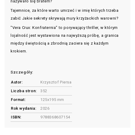
nazywało się bratem?
Tajemnice, za które warto umrzeć i w imię których trzeba
zabić Jakie sekrety skrywają mury krzyżackich warowni?
"Vera Crux: Konfraternia" to porywający thriller, w którym
lojalność jest wystawiona na najwyższą próbę, a granica
między świętością a zbrodnią zaciera się z każdym
krokiem.
Szczegóły:
Autor:
Krzysztof Piersa
Liczba stron:
352
Format:
125x195 mm
Rok wydania:
2026
ISBN:
9788368607154