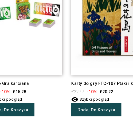
 Gra karciana
Karty do gry FTC-107 Ptaki i 
-10%
-10%
£15.28
£22.47
£20.22

bki podgląd
Szybki podgląd
j Do Koszyka
Dodaj Do Koszyka