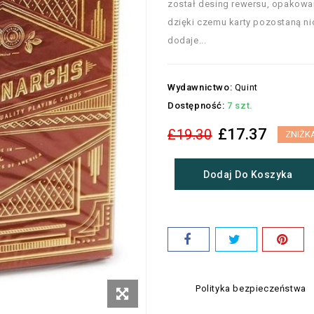
został desing rewersu, opakowan
dzięki czemu karty pozostaną n
dodaje...
Wydawnictwo:
Quint
Dostępność:
7 szt.
£17.37
£19.30
ZNIŻK
Dodaj Do Koszyka
Polityka bezpieczeństwa