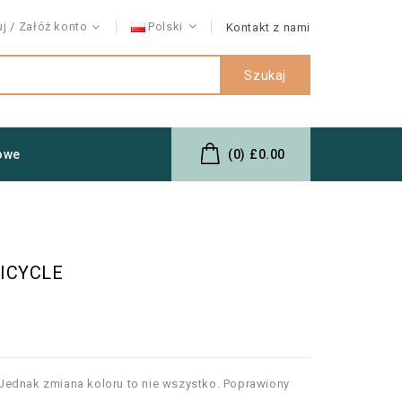
uj
Załóż konto
Polski
Kontakt z nami
Szukaj
owe
(0)
£0.00
BICYCLE
Jednak zmiana koloru to nie wszystko. Poprawiony