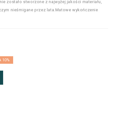
ie zostało stworzone z najwyżej jakości materiału,
iczym nieśmigane przez lata.Matowe wykończenie
A 10%