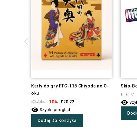
Karty do gry FTC-118 Chiyoda no O-
Skip-Bo
oku
£16.97

-10%
£22.47
£20.22
Szy

Szybki podgląd
Doda
Dodaj Do Koszyka