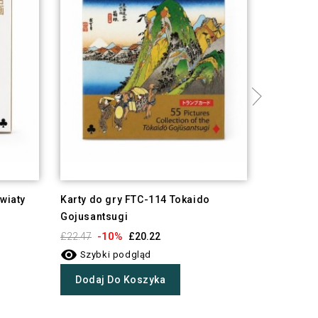
kwiaty
Karty do gry FTC-114 Tokaido
Karty do 
Gojusantsugi
-1
£22.47

-10%
£22.47
£20.22
Szybki

Szybki podgląd
Dodaj 
Dodaj Do Koszyka