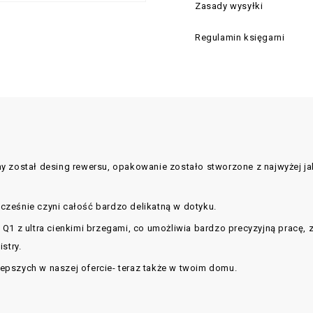
Zasady wysyłki
Regulamin księgarni
y został desing rewersu, opakowanie zostało stworzone z najwyżej ja
cześnie czyni całość bardzo delikatną w dotyku.
 Q1 z ultra cienkimi brzegami, co umożliwia bardzo precyzyjną pracę,
stry.
jlepszych w naszej ofercie- teraz także w twoim domu.