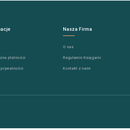
macje
Nasza Firma
a
O nas
zne płatności
Regulamin Księgarni
a prywatności
Kontakt z nami