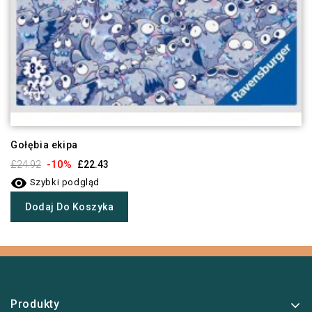
Gołębia ekipa
-10%
£24.92
£22.43

Szybki podgląd
Dodaj Do Koszyka
Produkty