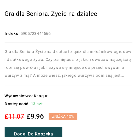
Gra dla Seniora. Życie na działce
Indeks:
5905723444566
Gra dla Seniora Życie na działce to quiz dla miłośników ogrodów
i działkowego życia. Czy pamiętasz, z jakich owoców najczęściej
robi się powidła i jak nazywa się miejsce do przechowywania
warzyw zimą? A może wiesz, jakiego warzywa odmianą jest...
Wydawnictwo:
Kangur
Dostępność:
13 szt.
£9.96
£11.07
ZNIŻKA 10%
Dodaj Do Koszyka