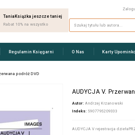
Zalog
TaniaKsiążka jeszcze taniej
Rabat 10% na wszystko
Regulamin Księgarni
O Nas
Karty Upomink
zerwana podróż DVD
AUDYCJA V. Przerwan
Autor:
Andrzej Krzanowski
Indeks:
5907795209333
AUDYCJA V rejestracja dziełaP