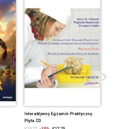
Interaktywny Egzamin Praktyczny.
Ośrodkow
Płyta CD
nerwowy. 
-10%
-1
£19.72
£17.75
£19.72