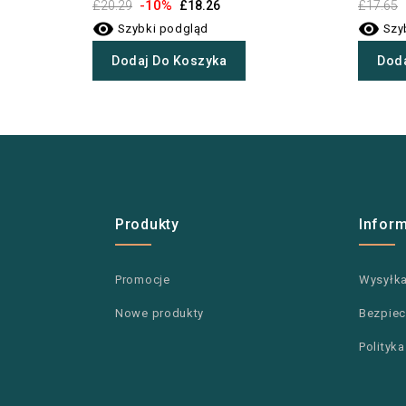
-10%
£20.29
£18.26
£17.65


Szybki podgląd
Szy
Dodaj Do Koszyka
Doda
Produkty
Infor
Promocje
Wysyłk
Nowe produkty
Bezpiec
Polityk