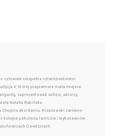
 człowiek niespełna czterdziestoletni.
udycja V, której prapremiera miała miejsce
gardą, zaprezentowali soliści, aktorzy,
wała Natalia Babińska.
iana Chopina akordeonu. Krzanowski zarówno
jąc kolejne pokolenia twórców i wykonawców.
Czechowicach-Dziedzicach.