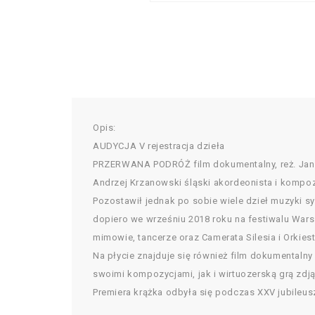
Opis:
AUDYCJA V rejestracja dzieła
PRZERWANA PODRÓŻ film dokumentalny, reż. Jan
Andrzej Krzanowski śląski akordeonista i kompoz
Pozostawił jednak po sobie wiele dzieł muzyki sy
dopiero we wrześniu 2018 roku na festiwalu Wars
mimowie, tancerze oraz Camerata Silesia i Orkie
Na płycie znajduje się również film dokumentaln
swoimi kompozycjami, jak i wirtuozerską grą zdj
Premiera krążka odbyła się podczas XXV jubileu