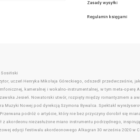
Zasady wysyłki
Regulamin księgarni
 Sosiński
ytor, uczeń Henryka Mikołaja Góreckiego, odszedł przedwcześnie, jako
mfonicznej, kameralnej i wokalno-instrumentalnej, w tym meta-operę A
zawska Jesień. Nowatorski utwór, rozpięty między romantyzmem a awan
stra Muzyki Nowej pod dyrekcją Szymona Bywalca. Spektakl wyreżysero
y Przerwana podróż o artyście, który nie bez przyczyny dorobił się m
ął z akordeonu niezasłużone miano instrumentu podrzędnego, inspiru
szowej edycji festiwalu akordeonowego Alkagran 30 września 2020 w 