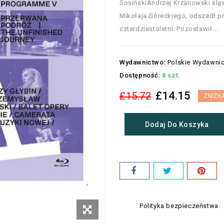
SosińskiAndrzej Krzanowski śląs
Mikołaja Góreckiego, odszedł p
czterdziestoletni. Pozostawił...
Wydawnictwo:
Polskie Wydawni
Dostępność:
8 szt.
£14.15
£15.72
ZNIŻK
Dodaj Do Koszyka
Polityka bezpieczeństwa