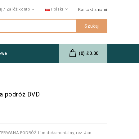
uj
Załóż konto
Polski
Kontakt z nami
Szukaj
owe
(0)
£0.00
a podróż DVD
RZERWANA PODRÓŻ film dokumentalny, reż. Jan