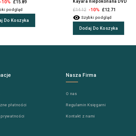
Kayara niepokonana DVD
-10%
£15.89
-10%
bki podgląd
£14.12
£12.71

Szybki podgląd
j Do Koszyka
Dodaj Do Koszyka
macje
Nasza Firma
a
O nas
zne płatności
Regulamin Księgarni
a prywatności
Kontakt z nami