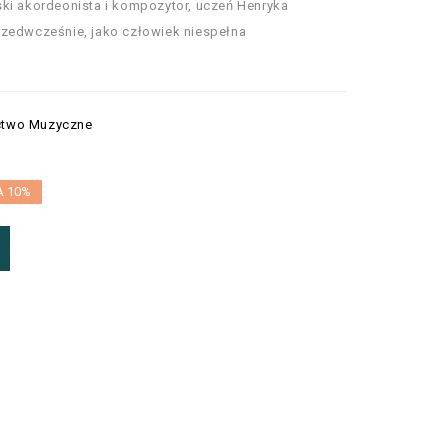
ki akordeonista i kompozytor, uczeń Henryka
rzedwcześnie, jako człowiek niespełna
ctwo Muzyczne
A 10%